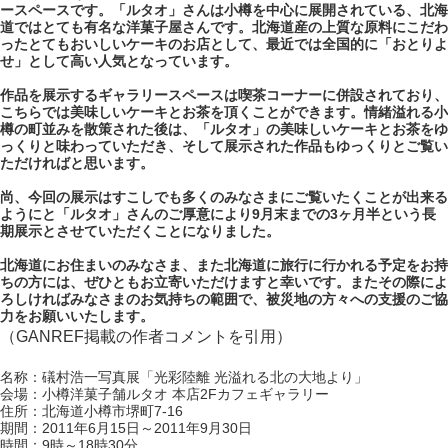
ースペースです。「ルタオ」さんは小樽を中心に展開されている、北海
道ではとても有名な洋菓子屋さんです。北海道産の上質な原料にこだわ
ったとてもおいしいケーキのお店として、最近では全国的に「おとりよ
せ」として高い人気となっています。
作品を展示するギャラリースペースは喫茶コーナーに併設されており、
こちらでは美味しいケーキとお茶を頂くことができます。情緒溢れる小
樽の町並みを散策された後は、「ルタオ」の美味しいケーキとお茶をゆ
っくりと味わっていただき、そして展示された作品もゆっくりとご覧い
ただければと思います。
尚、今回の展示はすこしでも多くのみなさまにご覧いたくことが出来る
ようにと「ルタオ」さんのご厚意により9月末までの3ヶ月半という長
期展示とさせていただくことになりました。
北海道にお住まいのみなさま、また北海道に旅行に行かれる予定をお持
ちの方には、ぜひともお立寄いただけますと幸いです。またその際によ
ろしければみなさまのお気持ちの範囲で、被災地の方々への支援のご協
力をお願いいたします。
（GANREF掲載の作者コメントを引用）
名称：礒村浩一写真展「光彩陸離 光溢れる北の大地より」
会場：小樽洋菓子舗ルタオ 本店2Fカフェギャラリー
住所：北海道小樽市堺町7-16
期間：2011年6月15日～2011年9月30日
時間：9時～18時30分