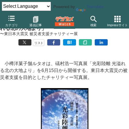
Powered by
Translate
小樽洋菓子舗ルタオ、礒村浩一写真展「光彩陸離 光溢
カテゴリ
過去記事
検索
Impressサイト
れる北の大地より」
〜東日本大震災 被災者支援チャリティー展
リスト
小樽洋菓子舗ルタオは、礒村浩一写真展「光彩陸離 光溢れ
る北の大地より」を6月15日から開催する。東日本大震災の被
災者支援を目的としたチャリティー写真展。