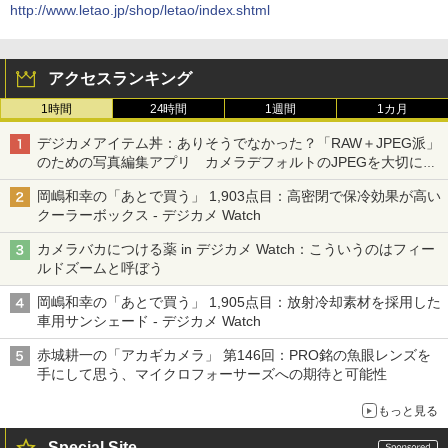
http://www.letao.jp/shop/letao/index.shtml
アクセスランキング
1時間
24時間
1週間
1カ月
デジカメアイテム丼：ありそうでなかった？「RAW＋JPEG派」
のための写真編集アプリ カメラデフォルトのJPEGを大切にす
る「Filmator」
岡嶋和幸の「あとで買う」 1,903点目：高密閉で保冷効果が高い
クーラーボックス - デジカメ Watch
カメラバカにつける薬 in デジカメ Watch：こういうのはフィー
ルドズームと呼ぼう
岡嶋和幸の「あとで買う」 1,905点目：放射冷却素材を採用した
車用サンシェード - デジカメ Watch
赤城耕一の「アカギカメラ」 第146回：PRO銘の魚眼レンズを
手にして思う、マイクロフォーサーズへの期待と可能性
もっと見る
Special Site