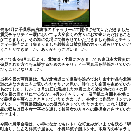
去る4月に千葉県南房総市のギャラリーにて開催させていただきました
震災チャリティー展においては大変多くの方々にお立寄いただけること
ができました。その際に会場にて募らせていただきました募金とチャリ
ティー販売により集まりました義援金は被災地の方々へ送らせていただ
くことができました。ありがとうございました。
そこで来る6月15日より、北海道・小樽におきましても東日本大震災に
被災された方々を支援するためのチャリティー写真展を開催させていた
だくこととなりました。
当初今回の写真展は、私が北海道にて撮影を進めております作品を北海
道のみなさまにもご覧いただきたいと思い、昨年より企画を進めていた
ものでした。しかし３月11日に発生した地震による被災地の方々の窮
状を目の当たりにするなか、4月のチャリティー展同様に今回も会場に
て義援金を募ることとさせていただきました。会場では作品オリジナル
プリント、写真展図録DVDの販売をさせていただきます。これら販売
品の収益は日本赤十字社を通じて被災者の方々への義援金とさせていた
だきます。
今回の展示会場は、小樽のなかでもレトロな町並みがいまでも残る「堺
町通り」にある洋菓子屋さん「小樽洋菓子舗ルタオ」本店内のギャラリ