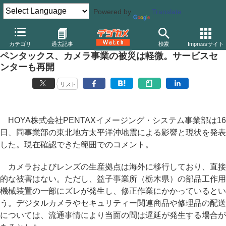
Powered by
Translate
デジカメ Watch
業界動向
企業
カテゴリ
過去記事
検索
Impressサイト
ペンタックス、カメラ事業の被災は軽微。サービスセ
ンターも再開
リスト
HOYA株式会社PENTAXイメージング・システム事業部は16
日、同事業部の東北地方太平洋沖地震による影響と現状を発表
した。現在確認できた範囲でのコメント。
カメラおよびレンズの生産拠点は海外に移行しており、直接
的な被害はない。ただし、益子事業所（栃木県）の部品工作用
機械装置の一部にズレが発生し、修正作業にかかっているとい
う。デジタルカメラやセキュリティー関連商品や修理品の配送
については、流通事情により当面の間は遅延が発生する場合が