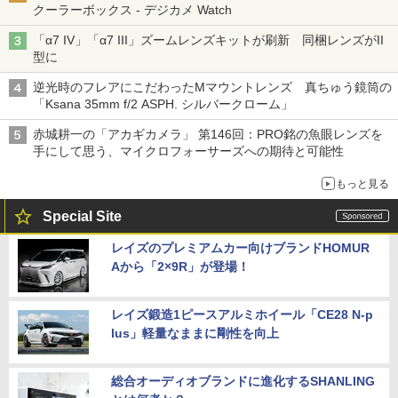
クーラーボックス - デジカメ Watch
「α7 IV」「α7 III」ズームレンズキットが刷新 同梱レンズがII
型に
逆光時のフレアにこだわったMマウントレンズ 真ちゅう鏡筒の
「Ksana 35mm f/2 ASPH. シルバークローム」
赤城耕一の「アカギカメラ」 第146回：PRO銘の魚眼レンズを
手にして思う、マイクロフォーサーズへの期待と可能性
もっと見る
Special Site
レイズのプレミアムカー向けブランドHOMUR
Aから「2×9R」が登場！
レイズ鍛造1ピースアルミホイール「CE28 N-p
lus」軽量なままに剛性を向上
総合オーディオブランドに進化するSHANLING