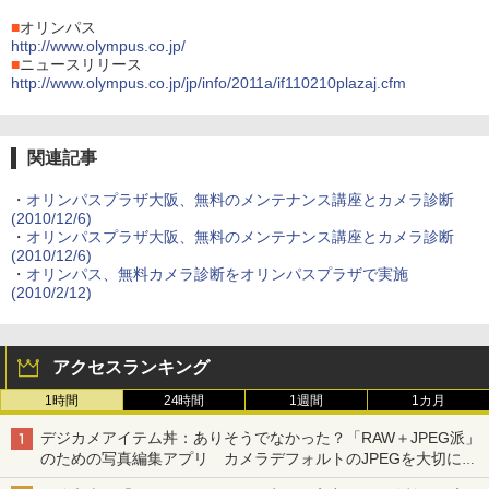
■
オリンパス
http://www.olympus.co.jp/
■
ニュースリリース
http://www.olympus.co.jp/jp/info/2011a/if110210plazaj.cfm
関連記事
・
オリンパスプラザ大阪、無料のメンテナンス講座とカメラ診断
(2010/12/6)
・
オリンパスプラザ大阪、無料のメンテナンス講座とカメラ診断
(2010/12/6)
・
オリンパス、無料カメラ診断をオリンパスプラザで実施
(2010/2/12)
アクセスランキング
1時間
24時間
1週間
1カ月
デジカメアイテム丼：ありそうでなかった？「RAW＋JPEG派」
のための写真編集アプリ カメラデフォルトのJPEGを大切にす
る「Filmator」