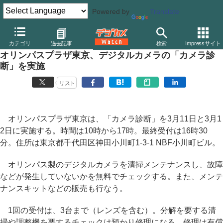
Powered by
Translate
デジカメ Watch
業界動向
企業
カテゴリ
過去記事
検索
Impressサイト
オリンパスプラザ東京、デジタルカメラの「カメラ診
断」を実施
リスト
オリンパスプラザ東京は、「カメラ診断」を3月11日と3月1
2日に実施する。時間は10時から17時。最終受付は16時30
分。住所は東京都千代田区神田小川町1-3-1 NBF小川町ビル。
オリンパス製のデジタルカメラを清掃メンテナンスし、故障
などが発生していないかを無料でチェックする。また、メンテ
ナンスキットなどの販売も行なう。
1回の受付は、3台まで（レンズを含む）。分解を要する清
掃や調整機を要するチェックは預かり修理になる。修理は有償