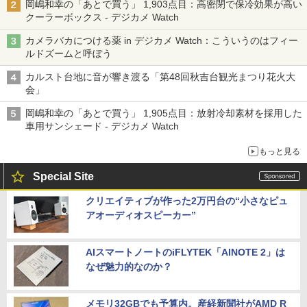
岡嶋和幸の「あとで買う」 1,903点目：高密閉で保冷効果が高い
クーラーボックス - デジカメ Watch
カメラバカにつける薬 in デジカメ Watch：こういうのはフィー
ルドズームと呼ぼう
カルスト台地に音が響き渡る「第48回秋吉台観光まつり花火大
会」
岡嶋和幸の「あとで買う」 1,905点目：放射冷却素材を採用した
車用サンシェード - デジカメ Watch
もっと見る
Special Site
クリエイティブが作った2万円台の“小さなピュ
アオーディオスピーカー”
AIスマートノートのiFLYTEK「AINOTE 2」は
なぜ魅力的なのか？
メモリ32GBでも予算内。産経新聞社がAMD R