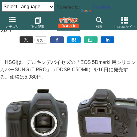
Powered by
Translate
デルキンデバイセズ、「EOS 5D Mark II」用シリコン
カテゴリ
過去記事
検索
Impressサイト
カバー
リスト
HSGiは、デルキンデバイセズの「EOS 5DmarkII用シリコン
カバーSUNG iT PRO」（DDSP-C5DMII）を16日に発売す
る。価格は5,980円。