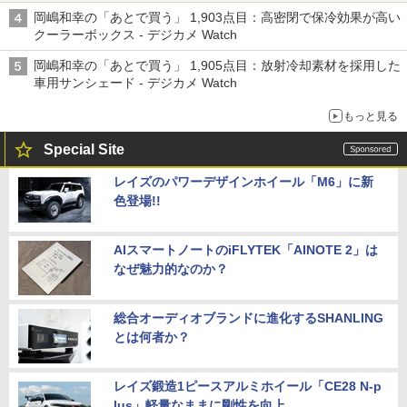
る「Filmator」
岡嶋和幸の「あとで買う」 1,903点目：高密閉で保冷効果が高い
クーラーボックス - デジカメ Watch
岡嶋和幸の「あとで買う」 1,905点目：放射冷却素材を採用した
車用サンシェード - デジカメ Watch
もっと見る
Special Site
レイズのパワーデザインホイール「M6」に新
色登場!!
AIスマートノートのiFLYTEK「AINOTE 2」は
なぜ魅力的なのか？
総合オーディオブランドに進化するSHANLING
とは何者か？
レイズ鍛造1ピースアルミホイール「CE28 N-p
lus」軽量なままに剛性を向上