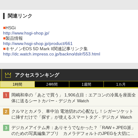
関連リンク
■
HSGi
http://www.hsgi-shop.jp/
■
製品情報
http://www.hsgi-shop.jp/product/661
■
キヤノンEOS 5D Mark II関連記事リンク集
http://dc.watch.impress.co.jp/backno/dslr/553.html
アクセスランキング
1時間
24時間
1週間
1カ月
岡嶋和幸の「あとで買う」 1,906点目：エアコンの冷風を座面全
体に送るシートカバー - デジカメ Watch
クルマとカメラ、車中泊 電池切れの心配なし！シガーソケット
に挿すだけで「探す」が使えるスマートタグ - デジカメ Watch
デジカメアイテム丼：ありそうでなかった？「RAW＋JPEG派」
のための写真編集アプリ カメラデフォルトのJPEGを大切にす