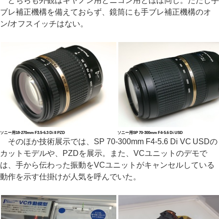
どちらも外観はキヤノン用とニコン用とほぼ同じ。ただし手
ブレ補正機構を備えておらず、鏡筒にも手ブレ補正機構のオ
ン/オフスイッチはない。
ソニー用18-270mm F3.5-6.3 Di II PZD
ソニー用SP 70-300mm F4-5.6 Di USD
そのほか技術展示では、SP 70-300mm F4-5.6 Di VC USDの
カットモデルや、PZDを展示。また、VCユニットのデモで
は、手から伝わった振動をVCユニットがキャンセルしている
動作を示す仕掛けが人気を呼んでいた。