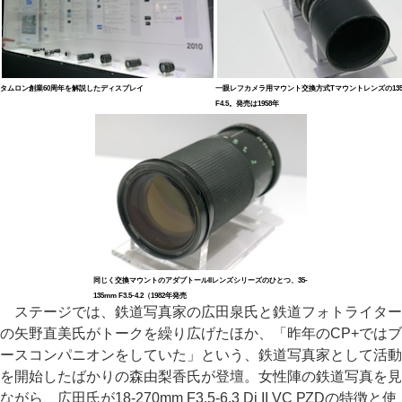
タムロン創業60周年を解説したディスプレイ
一眼レフカメラ用マウント交換方式Tマウントレンズの135
F4.5。発売は1958年
同じく交換マウントのアダプトールIIレンズシリーズのひとつ、35-
135mm F3.5-4.2（1982年発売
ステージでは、鉄道写真家の広田泉氏と鉄道フォトライター
の矢野直美氏がトークを繰り広げたほか、「昨年のCP+ではブ
ースコンパニオンをしていた」という、鉄道写真家として活動
を開始したばかりの森由梨香氏が登壇。女性陣の鉄道写真を見
ながら、広田氏が18-270mm F3.5-6.3 Di II VC PZDの特徴と使