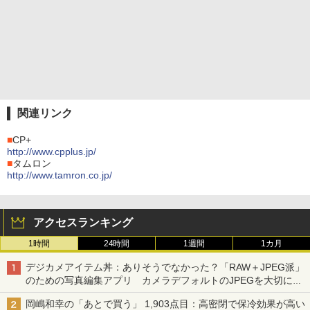
関連リンク
■
CP+
http://www.cpplus.jp/
■
タムロン
http://www.tamron.co.jp/
アクセスランキング
1時間
24時間
1週間
1カ月
デジカメアイテム丼：ありそうでなかった？「RAW＋JPEG派」
のための写真編集アプリ カメラデフォルトのJPEGを大切にす
る「Filmator」
岡嶋和幸の「あとで買う」 1,903点目：高密閉で保冷効果が高い