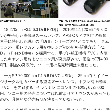
CP+2011でのタムロンブース
ソニー用レンズ2本を参考出品。左が18-270mm F3.5-6.3 Di 
PZD、右がSP 70-300mm F4-5.6 Di USD
18-270mm F3.5-6.3 Di II PZDは、2010年12月20日にタムロ
ンが発売した高倍率ズームレンズ。APS-Cサイズ相当の撮像
素子に特化した設計の「Di II」シリーズのひとつであり、タム
ロンの一眼レフカメラ用交換レンズ初の新AF駆動方式「PZ
D」（Piezo Drive）を採用する。手ブレ補正機構「VC」内蔵
したキヤノン用およびニコン用が発売済みで、価格は8万4,00
0円。製品の発表時、ソニー用の発売時期は未定だった。
一方SP 70-300mm F4-5.6 Di VC USDは、35mm判のイメー
ジサークルをカバーする望遠ズームレンズ。手ブレ補正機構
「VC」を内蔵するキヤノン用とニコン用の価格は6万3,000
円。ソニー用の発売については以前よりアナウンスがあったも
のの、具体的な発売時期が決まっていなかった。