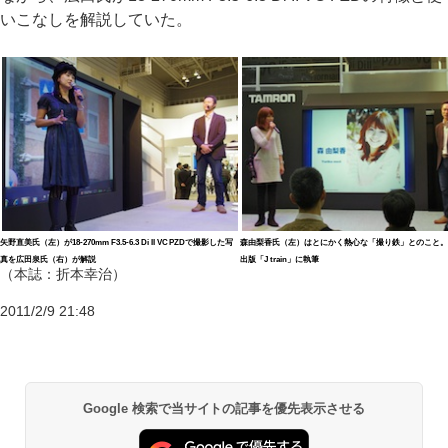
いこなしを解説していた。
矢野直美氏（左）が18-270mm F3.5-6.3 Di II VC PZDで撮影した写
森由梨香氏（左）はとにかく熱心な「撮り鉄」とのこと。
真を広田泉氏（右）が解説
出版「J train」に執筆
（本誌：折本幸治）
2011/2/9 21:48
Google 検索で当サイトの記事を優先表示させる