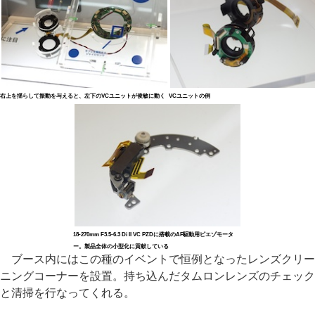
右上を揺らして振動を与えると、左下のVCユニットが俊敏に動く
VCユニットの例
18-270mm F3.5-6.3 Di II VC PZDに搭載のAF駆動用ピエゾモータ
ー。製品全体の小型化に貢献している
ブース内にはこの種のイベントで恒例となったレンズクリー
ニングコーナーを設置。持ち込んだタムロンレンズのチェック
と清掃を行なってくれる。