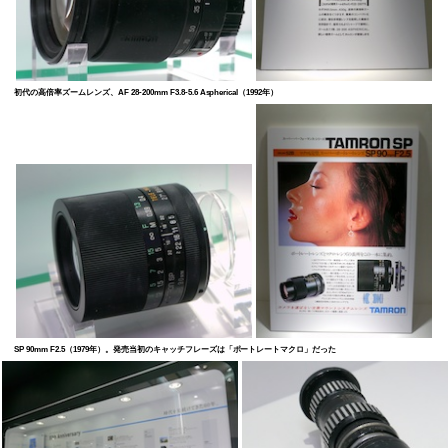
初代の高倍率ズームレンズ、AF 28-200mm F3.8-5.6 Aspherical（1992年）
SP 90mm F2.5（1979年）。発売当初のキャッチフレーズは「ポートレートマクロ」だった