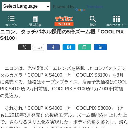
Powered by
Translate
デジカメ Watch
カメラ
レンズ一体型（コンパクト）カメラ
ニ
カテゴリ
過去記事
検索
Impressサイト
ニコン、タッチパネル採用の5倍ズーム機「COOLPIX
S4100」
リスト
ニコンは、光学5倍ズームレンズを搭載したコンパクトデジ
タルカメラ「COOLPIX S4100」と「COOLIX S3100」を3月
に発売する。価格はオープンプライス。店頭予想価格はCOOL
PIX S4100が2万円前後、COOLPIX S3100が1万7,000円前後
の見込み。
それぞれ「COOLPIX S4000」と「COOLPIX S3000」（と
もに2010年3月発売）の後継モデル。ズーム機能を向上した上
で、さらなるスリム化を実現した。ボディの角を落とし、滑ら