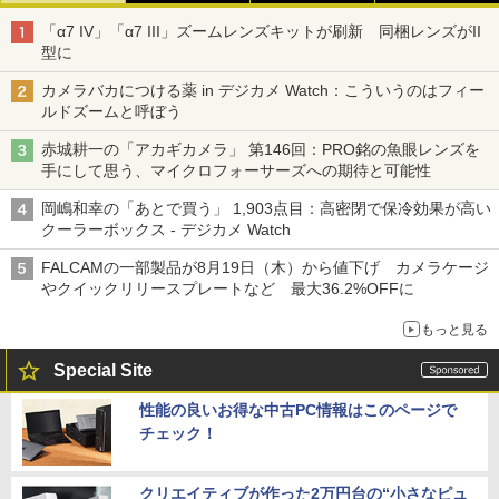
「α7 IV」「α7 III」ズームレンズキットが刷新 同梱レンズがII
型に
カメラバカにつける薬 in デジカメ Watch：こういうのはフィー
ルドズームと呼ぼう
赤城耕一の「アカギカメラ」 第146回：PRO銘の魚眼レンズを
手にして思う、マイクロフォーサーズへの期待と可能性
岡嶋和幸の「あとで買う」 1,903点目：高密閉で保冷効果が高い
クーラーボックス - デジカメ Watch
FALCAMの一部製品が8月19日（木）から値下げ カメラケージ
やクイックリリースプレートなど 最大36.2%OFFに
もっと見る
Special Site
性能の良いお得な中古PC情報はこのページで
チェック！
クリエイティブが作った2万円台の“小さなピュ