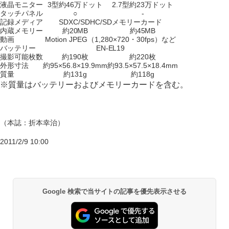
液晶モニター
3型約46万ドット
2.7型約23万ドット
タッチパネル
○
-
記録メディア
SDXC/SDHC/SDメモリーカード
内蔵メモリー
約20MB
約45MB
動画
Motion JPEG（1,280×720・30fps）など
バッテリー
EN-EL19
撮影可能枚数
約190枚
約220枚
外形寸法
約95×56.8×19.9mm
約93.5×57.5×18.4mm
質量
約131g
約118g
※質量はバッテリーおよびメモリーカードを含む。
（本誌：折本幸治）
2011/2/9 10:00
Google 検索で当サイトの記事を優先表示させる