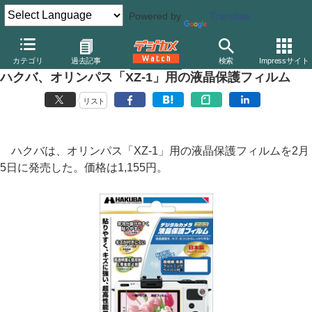
Powered by
Translate
デジカメ Watch
カメラ
レンズ一体型（コンパクト）カメラ
オ
カテゴリ
過去記事
検索
Impressサイト
ハクバ、オリンパス「XZ-1」用の液晶保護フィルム
リスト
ハクバは、オリンパス「XZ-1」用の液晶保護フィルムを2月
5日に発売した。価格は1,155円。