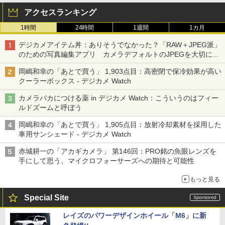
アクセスランキング
1時間
24時間
1週間
1カ月
デジカメアイテム丼：ありそうでなかった？「RAW＋JPEG派」
のための写真編集アプリ カメラデフォルトのJPEGを大切にす
る「Filmator」
岡嶋和幸の「あとで買う」 1,903点目：高密閉で保冷効果が高い
クーラーボックス - デジカメ Watch
カメラバカにつける薬 in デジカメ Watch：こういうのはフィー
ルドズームと呼ぼう
岡嶋和幸の「あとで買う」 1,905点目：放射冷却素材を採用した
車用サンシェード - デジカメ Watch
赤城耕一の「アカギカメラ」 第146回：PRO銘の魚眼レンズを
手にして思う、マイクロフォーサーズへの期待と可能性
もっと見る
Special Site
レイズのパワーデザインホイール「M6」に新