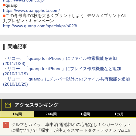
http://www.ricoh.co.jp/
■
quanp
https://www.quanpphoto.com/
■
この冬最高の1枚を大きくプリントしよう! デジカメプリントA4
判プレゼントキャンペーン
http://www.quanp.com/special/pr/b023/
関連記事
・
リコー、「quanp for iPhone」にファイル検索機能を追加
(2011/1/28)
・
リコー、「quanp for iPhone」にプレイス作成機能など追加
(2010/11/19)
・
リコー、「quanp」にメンバー以外とのファイル共有機能を追加
(2010/10/29)
アクセスランキング
1時間
24時間
1週間
1カ月
クルマとカメラ、車中泊 電池切れの心配なし！シガーソケット
に挿すだけで「探す」が使えるスマートタグ - デジカメ Watch