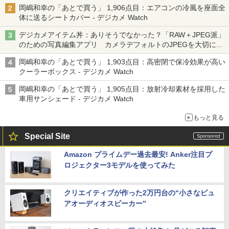
岡嶋和幸の「あとで買う」 1,906点目：エアコンの冷風を座面全
体に送るシートカバー - デジカメ Watch
デジカメアイテム丼：ありそうでなかった？「RAW＋JPEG派」
のための写真編集アプリ カメラデフォルトのJPEGを大切にす
る「Filmator」
岡嶋和幸の「あとで買う」 1,903点目：高密閉で保冷効果が高い
クーラーボックス - デジカメ Watch
岡嶋和幸の「あとで買う」 1,905点目：放射冷却素材を採用した
車用サンシェード - デジカメ Watch
もっと見る
Special Site
Amazon プライムデー過去最安! Anker注目プ
ロジェクター3モデルを使ってみた
クリエイティブが作った2万円台の“小さなピュ
アオーディオスピーカー”