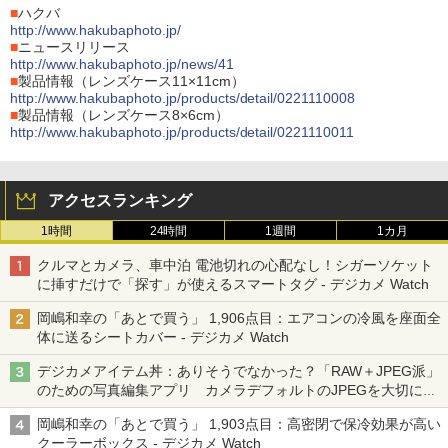
■
ハクバ
http://www.hakubaphoto.jp/
■
ニュースリリース
http://www.hakubaphoto.jp/news/41
■
製品情報（レンズケース11×11cm）
http://www.hakubaphoto.jp/products/detail/0221110008
■
製品情報（レンズケース8×6cm）
http://www.hakubaphoto.jp/products/detail/0221110011
アクセスランキング
1時間
24時間
1週間
1カ月
クルマとカメラ、車中泊 電池切れの心配なし！シガーソケット
に挿すだけで「探す」が使えるスマートタグ - デジカメ Watch
岡嶋和幸の「あとで買う」 1,906点目：エアコンの冷風を座面全
体に送るシートカバー - デジカメ Watch
デジカメアイテム丼：ありそうでなかった？「RAW＋JPEG派」
のための写真編集アプリ カメラデフォルトのJPEGを大切にす
る「Filmator」
岡嶋和幸の「あとで買う」 1,903点目：高密閉で保冷効果が高い
クーラーボックス - デジカメ Watch