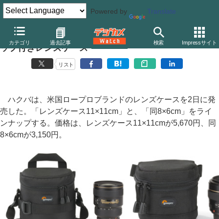
Powered by
Translate
ロープロ、“スリップロック”対応のショルダーストラ
カテゴリ
過去記事
検索
Impressサイト
ップ付きレンズケース
リスト
ハクバは、米国ロープロブランドのレンズケースを2日に発
売した。「レンズケース11×11cm」と、「同8×6cm」をライ
ンナップする。価格は、レンズケース11×11cmが5,670円、同
8×6cmが3,150円。