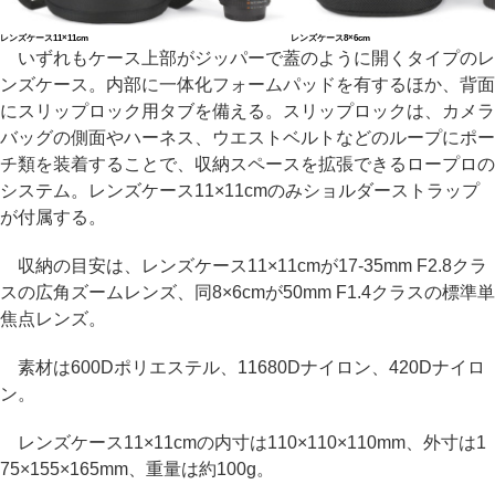
レンズケース11×11cm
レンズケース8×6cm
いずれもケース上部がジッパーで蓋のように開くタイプのレ
ンズケース。内部に一体化フォームパッドを有するほか、背面
にスリップロック用タブを備える。スリップロックは、カメラ
バッグの側面やハーネス、ウエストベルトなどのループにポー
チ類を装着することで、収納スペースを拡張できるロープロの
システム。レンズケース11×11cmのみショルダーストラップ
が付属する。
収納の目安は、レンズケース11×11cmが17-35mm F2.8クラ
スの広角ズームレンズ、同8×6cmが50mm F1.4クラスの標準単
焦点レンズ。
素材は600Dポリエステル、11680Dナイロン、420Dナイロ
ン。
レンズケース11×11cmの内寸は110×110×110mm、外寸は1
75×155×165mm、重量は約100g。