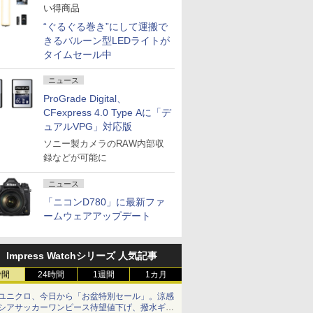
い得商品
“ぐるぐる巻き”にして運搬で
きるバルーン型LEDライトが
タイムセール中
ニュース
ProGrade Digital、
CFexpress 4.0 Type Aに「デ
ュアルVPG」対応版
ソニー製カメラのRAW内部収
録などが可能に
ニュース
「ニコンD780」に最新ファ
ームウェアアップデート
Impress Watchシリーズ 人気記事
時間
24時間
1週間
1カ月
ユニクロ、今日から「お盆特別セール」。涼感
シアサッカーワンピース待望値下げ、撥水ギア