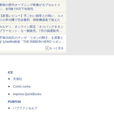
ショーツは1990円に
東映の歴代オープニング映像がカプセルトイ
に。全5種で8月下旬発売
【家電レビュー】手ごわい雑草との戦い、コメ
リの草刈機で完全勝利 掃除機感覚で使えた
カルディ、オンライン限定「ネコバッグ＆タン
ブラーセット」を一般販売。7月の抽選販売の
当選無効分
手塚治虫氏のマンガ「リボンの騎士」を原案と
するNetflix映画「THE RIBBON HERO リボンヒ
ーロー」本日配信開始
もっと見る
ICE
天海社
ス
Comic curea
impress QuickBooks
PUBFUN
パブファンセルフ