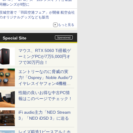
同梱レンズがII型に
茨城空港で「羽田空港フェア」が開催 航空会社
のオリジナルグッズなども販売
もっと見る
Special Site
マウス、RTX 5060 Ti搭載ゲ
ーミングPCが7万5,000円オ
フで30万円台！
エントリーなのに脅威の実
力!「Osprey」Noble Audioワ
イヤレスイヤフォン4機種を
一気に聴く
性能の良いお得な中古PC情
報はこのページでチェック！
iFi audio主力「NEO Stream
3」「NEO iDSD 3」に迫る
レイズ鍛造1ピースアルミホ