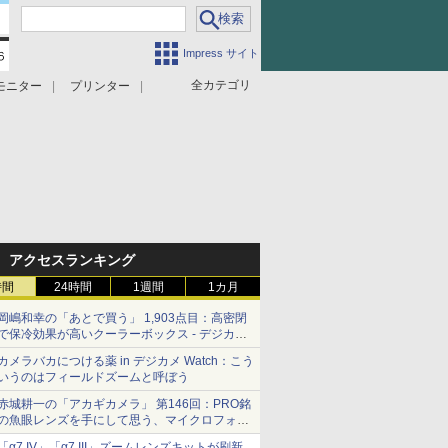
Impress サイト
全カテゴリ
モニター
プリンター
アクセスランキング
時間
24時間
1週間
1カ月
岡嶋和幸の「あとで買う」 1,903点目：高密閉
で保冷効果が高いクーラーボックス - デジカメ
Watch
カメラバカにつける薬 in デジカメ Watch：こう
いうのはフィールドズームと呼ぼう
赤城耕一の「アカギカメラ」 第146回：PRO銘
の魚眼レンズを手にして思う、マイクロフォー
サーズへの期待と可能性
「α7 IV」「α7 III」ズームレンズキットが刷新