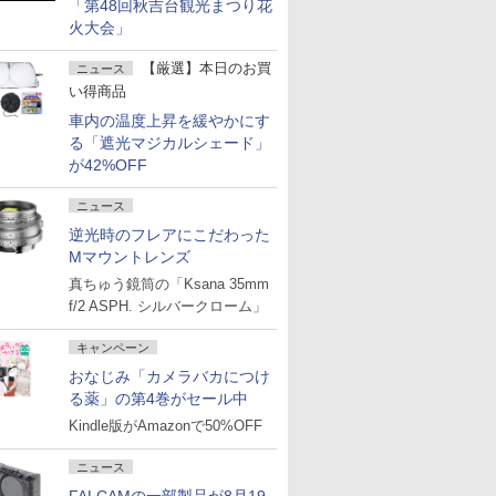
「第48回秋吉台観光まつり花
火大会」
【厳選】本日のお買
ニュース
い得商品
車内の温度上昇を緩やかにす
る「遮光マジカルシェード」
が42%OFF
ニュース
逆光時のフレアにこだわった
Mマウントレンズ
真ちゅう鏡筒の「Ksana 35mm
f/2 ASPH. シルバークローム」
キャンペーン
おなじみ「カメラバカにつけ
る薬」の第4巻がセール中
Kindle版がAmazonで50%OFF
ニュース