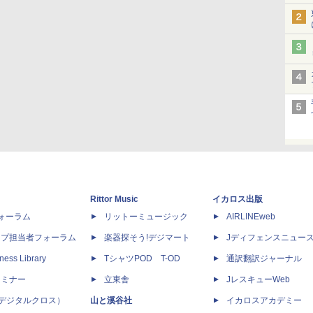
Rittor Music
イカロス出版
dフォーラム
リットーミュージック
AIRLINEweb
ップ担当者フォーラム
楽器探そう!デジマート
Jディフェンスニュー
ness Library
TシャツPOD T-OD
通訳翻訳ジャーナル
セミナー
立東舎
JレスキューWeb
 X（デジタルクロス）
山と溪谷社
イカロスアカデミー