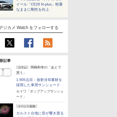
イール「CE28 N-plus」軽量
なままに剛性を向上
デジカメ Watch をフォローする
新記事
岡嶋和幸の「あとで
コラム
買う」
1,905点目：放射冷却素材を
採用した車用サンシェード
セイワ「ポップアップサンシェ
ード」
イベント告知
カルスト台地に音が響き渡る