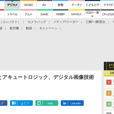
（コンパクト）
カメラバッグ
メディア/リーダー
三脚/一脚/雲台
道
航空機
動画
キャンペーン
1
とアキュートロジック、デジタル画像技術
ェア
はてブ
note
LinkedIn