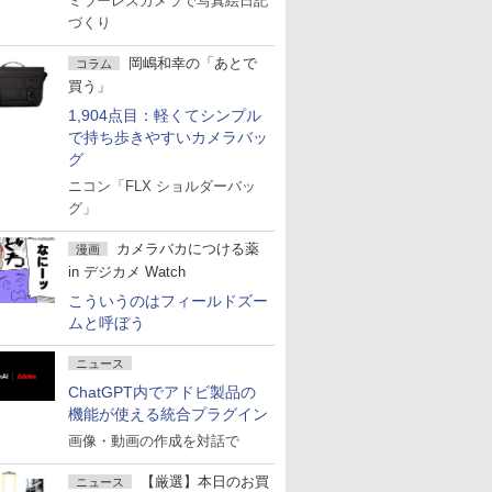
ミラーレスカメラで写真絵日記
づくり
岡嶋和幸の「あとで
コラム
買う」
1,904点目：軽くてシンプル
で持ち歩きやすいカメラバッ
グ
ニコン「FLX ショルダーバッ
グ」
カメラバカにつける薬
漫画
in デジカメ Watch
こういうのはフィールドズー
ムと呼ぼう
ニュース
ChatGPT内でアドビ製品の
機能が使える統合プラグイン
画像・動画の作成を対話で
【厳選】本日のお買
ニュース