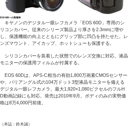
EOS 60Dへの装着例
キヤノンのデジタル一眼レフカメラ「EOS 60D」専用のシ
リコンカバー。従来のシリーズ製品より厚さを2.3mmに増や
し、保護機能の向上とともにグリップ部に凹凸を持たせた。レ
ンズマウント、アイカップ、ホットシューも保護する。
シリコンカバーを装着した状態でのレンズ交換に対応。液晶
モニターの保護用フィルムが付属する。
EOS 60Dは、APS-C相当の有効1,800万画素CMOSセンサー
や、バリアングル式の104万ドット3型液晶モニターを備える
デジタル一眼レフカメラ。最大1,920×1,080ピクセルのフルH
D動画記録にも対応。発売は2010年9月。ボディのみの実勢価
格は8万4,000円前後。
（本誌：鈴木誠）