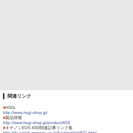
関連リンク
■
HSGi
http://www.hsgi-shop.jp/
■
製品情報
http://www.hsgi-shop.jp/product/659
■
キヤノンEOS 60D関連記事リンク集
http://dc.watch.impress.co.jp/backno/dslr/971.html