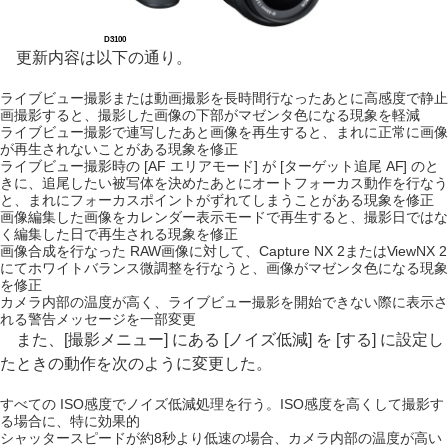
D3100
更新内容は以下の通り。
ライブビュー撮影または動画撮影を長時間行なったあとに高感度で静止
画撮影すると、撮影した画像の下部がマゼンタ色になる現象を軽減
ライブビュー撮影で連写したあと画像を再生すると、まれに正常に画像
が再生されないことがある現象を修正
ライブビュー撮影時の [AF エリアモード] が [ターゲット追尾 AF] のと
きに、追尾したい被写体を決めたあとにオートフォーカス動作を行なう
と、まれにフォーカスポイントがずれてしまうことがある現象を修正
画像編集した画像をカレンダー表示モードで再生すると、撮影日ではな
く編集した日で再生される現象を修正
画像合成を行なった RAW画像に対して、Capture NX 2またはViewNX 2
にてホワイトバランス微調整を行なうと、画像がマゼンタ色になる現象
を修正
カメラ内部の温度が高く、ライブビュー撮影を開始できない際に表示さ
れる警告メッセージを一部変更
また、[撮影メニュー] にある [ノイズ低減] を [する] に設定し
たときの動作を次のように変更した。
すべての ISO感度でノイズ低減処理を行う。ISO感度を高くして撮影す
る場合に、特に効果的
シャッタースピードが約8秒より低速の場合、カメラ内部の温度が高い