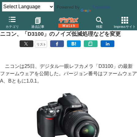
Powered by
Translate
デジカメ Watch
カメラ
一眼レフカメラ
ニコン
カテゴリ
過去記事
検索
Impressサイト
ニコン、「D3100」のノイズ低減処理などを変更
リスト
ニコンは25日、デジタル一眼レフカメラ「D3100」の最新
ファームウェアを公開した。バージョン番号はファームウェア
A、Bともに1.0.1。