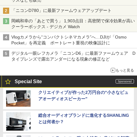
ッズなども販売
「ニコンD780」に最新ファームウェアアップデート
岡嶋和幸の「あとで買う」 1,903点目：高密閉で保冷効果が高い
クーラーボックス - デジカメ Watch
Vlogカメラから“コンパクトシネマカメラ”へ…DJIが「Osmo
Pocket」を再定義 ポートレート重視の映像設計に
デジタル一眼レフカメラ「ニコンD6」に最新ファームウェア D
タイプレンズで露出アンダーになる現象の修正など
もっと見る
Special Site
クリエイティブが作った2万円台の“小さなピュ
アオーディオスピーカー”
総合オーディオブランドに進化するSHANLING
とは何者か？