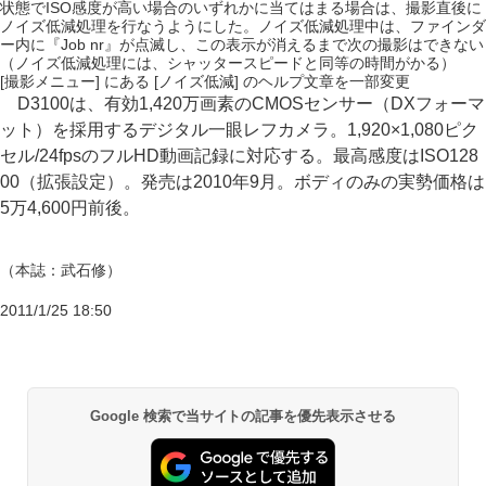
状態でISO感度が高い場合のいずれかに当てはまる場合は、撮影直後に
ノイズ低減処理を行なうようにした。ノイズ低減処理中は、ファインダ
ー内に『Job nr』が点滅し、この表示が消えるまで次の撮影はできない
（ノイズ低減処理には、シャッタースピードと同等の時間がかる）
[撮影メニュー] にある [ノイズ低減] のヘルプ文章を一部変更
D3100は、有効1,420万画素のCMOSセンサー（DXフォーマ
ット）を採用するデジタル一眼レフカメラ。1,920×1,080ピク
セル/24fpsのフルHD動画記録に対応する。最高感度はISO128
00（拡張設定）。発売は2010年9月。ボディのみの実勢価格は
5万4,600円前後。
（本誌：武石修）
2011/1/25 18:50
Google 検索で当サイトの記事を優先表示させる