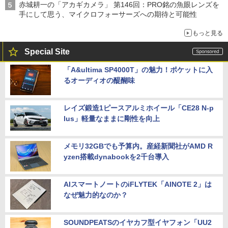
赤城耕一の「アカギカメラ」 第146回：PRO銘の魚眼レンズを
手にして思う、マイクロフォーサーズへの期待と可能性
もっと見る
Special Site
「A&ultima SP4000T」の魅力！ポケットに入
るオーディオの醍醐味
レイズ鍛造1ピースアルミホイール「CE28 N-p
lus」軽量なままに剛性を向上
メモリ32GBでも予算内。産経新聞社がAMD R
yzen搭載dynabookを2千台導入
AIスマートノートのiFLYTEK「AINOTE 2」は
なぜ魅力的なのか？
SOUNDPEATSのイヤカフ型イヤフォン「UU2