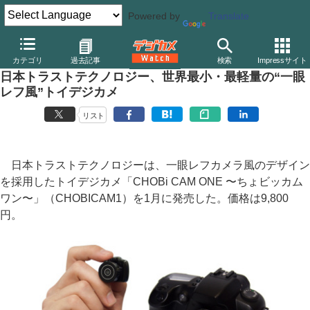
Powered by
Translate
デジカメ Watch
カメラ
レンズ一体型（コンパクト）カメラ
そ
カテゴリ
過去記事
検索
Impressサイト
日本トラストテクノロジー、世界最小・最軽量の“一眼
レフ風”トイデジカメ
リスト
日本トラストテクノロジーは、一眼レフカメラ風のデザイン
を採用したトイデジカメ「CHOBi CAM ONE 〜ちょビッカム
ワン〜」（CHOBICAM1）を1月に発売した。価格は9,800
円。