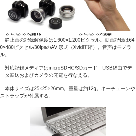
コンバージョンレンズも用意する
コンバージョンレンズの使用例
静止画の記録解像度は1,600×1,200ピクセル。動画記録は64
0×480ピクセル/30fpsのAVI形式（Xvid圧縮）。音声はモノラ
ル。
対応記録メディアはmicroSDHC/SDカード。USB経由でデ
ータ転送およびカメラの充電を行なえる。
本体サイズは25×25×26mm。重量は約12g。キーチェーンや
ストラップが付属する。