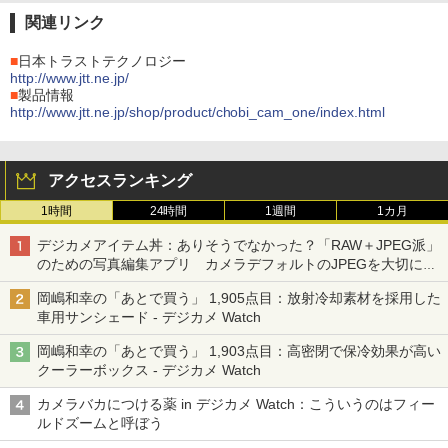
関連リンク
■
日本トラストテクノロジー
http://www.jtt.ne.jp/
■
製品情報
http://www.jtt.ne.jp/shop/product/chobi_cam_one/index.html
アクセスランキング
1時間
24時間
1週間
1カ月
デジカメアイテム丼：ありそうでなかった？「RAW＋JPEG派」
のための写真編集アプリ カメラデフォルトのJPEGを大切にす
る「Filmator」
岡嶋和幸の「あとで買う」 1,905点目：放射冷却素材を採用した
車用サンシェード - デジカメ Watch
岡嶋和幸の「あとで買う」 1,903点目：高密閉で保冷効果が高い
クーラーボックス - デジカメ Watch
カメラバカにつける薬 in デジカメ Watch：こういうのはフィー
ルドズームと呼ぼう