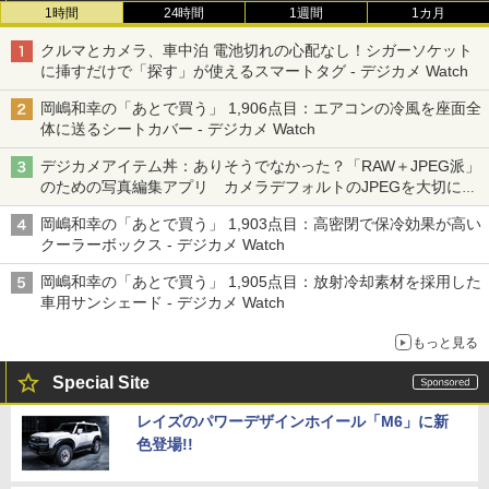
1時間
24時間
1週間
1カ月
クルマとカメラ、車中泊 電池切れの心配なし！シガーソケット
に挿すだけで「探す」が使えるスマートタグ - デジカメ Watch
岡嶋和幸の「あとで買う」 1,906点目：エアコンの冷風を座面全
体に送るシートカバー - デジカメ Watch
デジカメアイテム丼：ありそうでなかった？「RAW＋JPEG派」
のための写真編集アプリ カメラデフォルトのJPEGを大切にす
る「Filmator」
岡嶋和幸の「あとで買う」 1,903点目：高密閉で保冷効果が高い
クーラーボックス - デジカメ Watch
岡嶋和幸の「あとで買う」 1,905点目：放射冷却素材を採用した
車用サンシェード - デジカメ Watch
もっと見る
Special Site
レイズのパワーデザインホイール「M6」に新
色登場!!