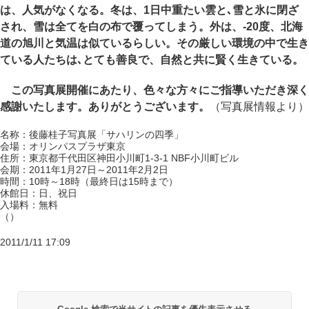
は、人気がなくなる。冬は、1日中重たい雲と､雪と氷に閉ざ
され、雪は全てを白の布で覆ってしまう。外は、-20度、北海
道の旭川と気温は似ているらしい。その厳しい環境の中で生き
ている人たちは､とても善良で、自然と共に賢く生きている。
この写真展開催にあたり、色々な方々にご指導いただき深く
感謝いたします。ありがとうございます。
（写真展情報より）
名称：後藤桂子写真展「サハリンの四季」
会場：オリンパスプラザ東京
住所：東京都千代田区神田小川町1-3-1 NBF小川町ビル
会期：2011年1月27日～2011年2月2日
時間：10時～18時（最終日は15時まで）
休館日：日、祝日
入場料：無料
（）
2011/1/11 17:09