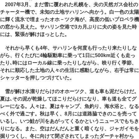
2007年3月、まだ雪に覆われた札幌を、夫の天然ガス会社の
チャーター機で、未知の土地サハリンへ向かう。白一色の太陽
に輝く流氷で埋まったオホ－ツク海が、高度の低いプロペラ機
の窓から見えた。サハリン空港で3カ月ぶりに夫の姿を見た時
には、緊張が解けほっとした。
それから早くも4年、サハリンを何度も行ったり来たりしな
がら、行くたびに4輪駆動車に乗って1日に500km近くも走っ
たり､時にはローカル線に乗ったりしながら、映り行く季節、
それに順応した土地の人々の生活に感動しながら、右手は常に
シャッターを押しつづけていた。
雪が解け水溜りだらけのオホーツク、道も車も泥だらけだ。
夏は､その泥が乾燥してほこりだらけになり、車も道も全てグ
レーになる。人々は、夏はキャンプ、魚釣り、海水浴と、なる
べく外で過ごす。秋は早く、8月には道路脇できのこを売って
いるし、いつ鮭が川をあがってくるかというニュースでもちき
りになる。また、空はだんだんと重く暗くなり、ジャガイモを
掘りつくし、冬に向けて閉ざされてしまったダーチャ村から