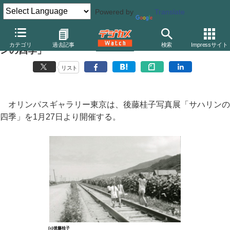
Powered by
Translate
オリンパスギャラリー東京、後藤桂子写真展「サハリ
カテゴリ
過去記事
検索
Impressサイト
ンの四季」
リスト
オリンパスギャラリー東京は、後藤桂子写真展「サハリンの
四季」を1月27日より開催する。
(c)後藤桂子