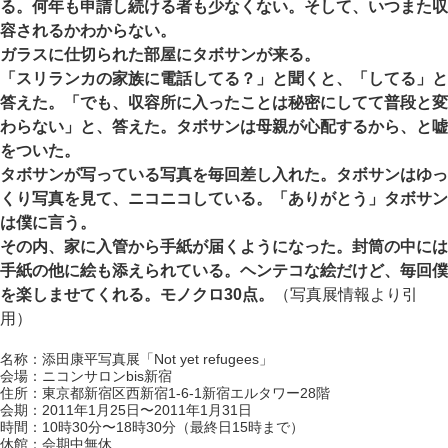
る。何年も申請し続ける者も少なくない。そして、いつまた収
容されるかわからない。
ガラスに仕切られた部屋にタボサンが来る。
「スリランカの家族に電話してる？」と聞くと、「してる」と
答えた。「でも、収容所に入ったことは秘密にしてて普段と変
わらない」と、答えた。タボサンは母親が心配するから、と嘘
をついた。
タボサンが写っている写真を毎回差し入れた。タボサンはゆっ
くり写真を見て、ニコニコしている。「ありがとう」タボサン
は僕に言う。
その内、家に入管から手紙が届くようになった。封筒の中には
手紙の他に絵も添えられている。ヘンテコな絵だけど、毎回僕
を楽しませてくれる。モノクロ30点。
（写真展情報より引
用）
名称：添田康平写真展「Not yet refugees」
会場：ニコンサロンbis新宿
住所：東京都新宿区西新宿1-6-1新宿エルタワー28階
会期：2011年1月25日〜2011年1月31日
時間：10時30分〜18時30分（最終日15時まで）
休館：会期中無休