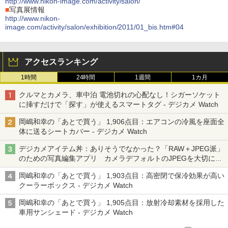
http://www.nikon-image.com/activity/salon/
■
写真展情報
http://www.nikon-
image.com/activity/salon/exhibition/2011/01_bis.htm#04
アクセスランキング
1時間
24時間
1週間
1カ月
クルマとカメラ、車中泊 電池切れの心配なし！シガーソケット
に挿すだけで「探す」が使えるスマートタグ - デジカメ Watch
岡嶋和幸の「あとで買う」 1,906点目：エアコンの冷風を座面全
体に送るシートカバー - デジカメ Watch
デジカメアイテム丼：ありそうでなかった？「RAW＋JPEG派」
のための写真編集アプリ カメラデフォルトのJPEGを大切にす
る「Filmator」
岡嶋和幸の「あとで買う」 1,903点目：高密閉で保冷効果が高い
クーラーボックス - デジカメ Watch
岡嶋和幸の「あとで買う」 1,905点目：放射冷却素材を採用した
車用サンシェード - デジカメ Watch