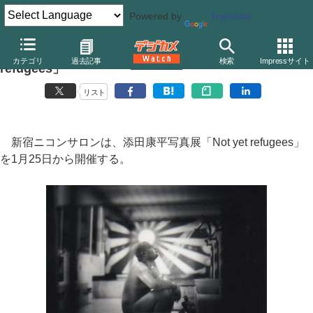
Powered by
Translate
新宿ニコンサロン、添田康平写真展「Not yet
カテゴリ
過去記事
検索
Impressサイト
refugees」
リスト
新宿ニコンサロンは、添田康平写真展「Not yet refugees」
を1月25日から開催する。