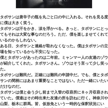
タボサンは唐辛子の瓶を丸ごと口の中に入れる。それを見る度
に僕は大きく笑う。
タボサンは汗をかき、涙を浮かべる。きっと、タボサンにとっ
てもそれは大変な事なのだろう。ただ、僕を楽しませてくれて
いるのかもしれない。
ある日、タボサンと連絡が取れなくなった。僕はタボサンの立
場を知っているから不安になった。
僕とタボサンがあったのは二年前。ミャンマー人の友達のゾウ
が紹介してくれた。タボサンさん。ゾウはそう言って少し笑っ
た。
タボサンは難民だ。正確には難民の申請中だ。でも、僕とタボ
サンの間柄にはあまり重要なことではない。ただ一緒にいたい
だけなのだ。
タボサンは僕と会う少し前まで入管の収容所に８ヶ月収容され
ていた。僕達はその時出来た友達の所を訪ねに行く。神奈川や
山梨、栃木に群馬。皆、仮放免という一時的な保釈状況にい