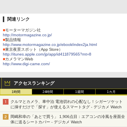
関連リンク
■
モーターマガジン社
http://motormagazine.co.jp/
■
製品情報
http://www.motormagazine.co.jp/ebook/index2ja.html
■
東京夜景スポット（App Store）
http://itunes.apple.com/jp/app/id411879565?mt=8
■
カメラマンWeb
http://www.digi-came.com/
アクセスランキング
1時間
24時間
1週間
1カ月
クルマとカメラ、車中泊 電池切れの心配なし！シガーソケット
に挿すだけで「探す」が使えるスマートタグ - デジカメ Watch
岡嶋和幸の「あとで買う」 1,906点目：エアコンの冷風を座面全
体に送るシートカバー - デジカメ Watch