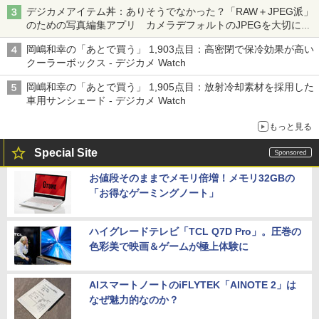
デジカメアイテム丼：ありそうでなかった？「RAW＋JPEG派」
のための写真編集アプリ カメラデフォルトのJPEGを大切にす
る「Filmator」
岡嶋和幸の「あとで買う」 1,903点目：高密閉で保冷効果が高い
クーラーボックス - デジカメ Watch
岡嶋和幸の「あとで買う」 1,905点目：放射冷却素材を採用した
車用サンシェード - デジカメ Watch
もっと見る
Special Site
お値段そのままでメモリ倍増！メモリ32GBの
「お得なゲーミングノート」
ハイグレードテレビ「TCL Q7D Pro」。圧巻の
色彩美で映画＆ゲームが極上体験に
AIスマートノートのiFLYTEK「AINOTE 2」は
なぜ魅力的なのか？