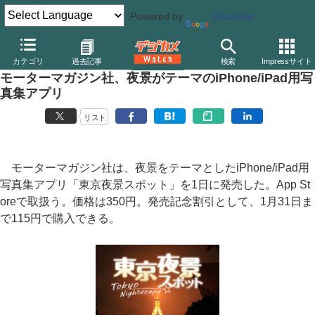
Powered by
Translate
デジカメ Watch
その他
カテゴリ
過去記事
検索
Impressサイト
モーターマガジン社、夜景がテーマのiPhone/iPad用写
真集アプリ
リスト
モーターマガジン社は、夜景をテーマとしたiPhone/iPad用
写真集アプリ「東京夜景スポット」を1日に発売した。App St
oreで取扱う。価格は350円。発売記念割引として、1月31日ま
で115円で購入できる。