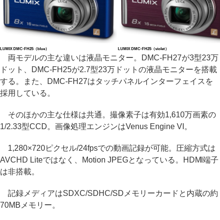
LUMIX DMC-FH25（blue）
LUMIX DMC-FH25（violet）
両モデルの主な違いは液晶モニター。DMC-FH27が3型23万
ドット、DMC-FH25が2.7型23万ドットの液晶モニターを搭載
する。また、DMC-FH27はタッチパネルインターフェイスを
採用している。
そのほかの主な仕様は共通。撮像素子は有効1,610万画素の
1/2.33型CCD。画像処理エンジンはVenus Engine VI。
1,280×720ピクセル/24fpsでの動画記録が可能。圧縮方式は
AVCHD Liteではなく、Motion JPEGとなっている。HDMI端子
は非搭載。
記録メディアはSDXC/SDHC/SDメモリーカードと内蔵の約
70MBメモリー。