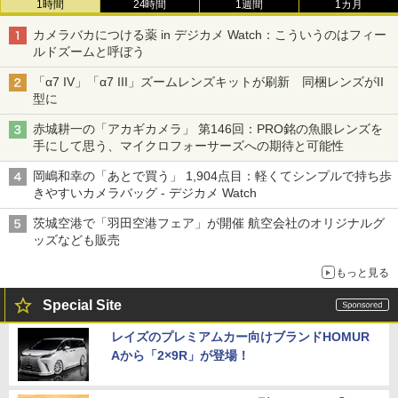
1時間
24時間
1週間
1カ月
カメラバカにつける薬 in デジカメ Watch：こういうのはフィー
ルドズームと呼ぼう
「α7 IV」「α7 III」ズームレンズキットが刷新 同梱レンズがII
型に
赤城耕一の「アカギカメラ」 第146回：PRO銘の魚眼レンズを
手にして思う、マイクロフォーサーズへの期待と可能性
岡嶋和幸の「あとで買う」 1,904点目：軽くてシンプルで持ち歩
きやすいカメラバッグ - デジカメ Watch
茨城空港で「羽田空港フェア」が開催 航空会社のオリジナルグ
ッズなども販売
もっと見る
Special Site
レイズのプレミアムカー向けブランドHOMUR
Aから「2×9R」が登場！