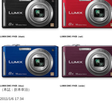
LUMIX DMC-FH25（black）
LUMIX DMC-FH25（red）
LUMIX DMC-FH25（blue）
LUMIX DMC-FH25（violet）
（本誌：折本幸治）
2011/1/6 17:34