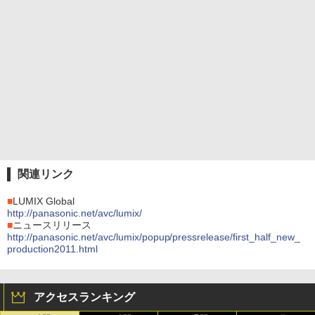
関連リンク
■
LUMIX Global
http://panasonic.net/avc/lumix/
■
ニュースリリース
http://panasonic.net/avc/lumix/popup/pressrelease/first_half_new_
production2011.html
アクセスランキング