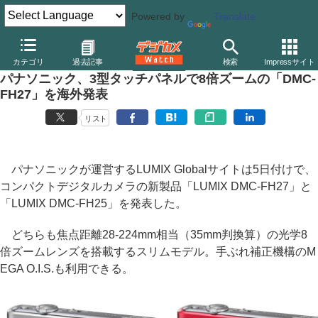
Powered by
Translate
デジカメ Watch
カメラ
レンズ一体型（コンパクト）カメラ
パ
カテゴリ
過去記事
検索
Impressサイト
パナソニック、3型タッチパネルで8倍ズームの「DMC-
FH27」を海外発表
リスト
パナソニックが運営するLUMIX Globalサイトは5日付けで、
コンパクトデジタルカメラの新製品「LUMIX DMC-FH27」と
「LUMIX DMC-FH25」を発表した。
どちらも焦点距離28-224mm相当（35mm判換算）の光学8
倍ズームレンズを搭載するスリムモデル。手ぶれ補正機構のM
EGA O.I.S.も利用できる。