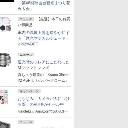
「第48回秋吉台観光まつり花
火大会」
【厳選】本日のお買
ニュース
い得商品
車内の温度上昇を緩やかにす
る「遮光マジカルシェード」
が42%OFF
ニュース
逆光時のフレアにこだわった
Mマウントレンズ
真ちゅう鏡筒の「Ksana 35mm
f/2 ASPH. シルバークローム」
キャンペーン
おなじみ「カメラバカにつけ
る薬」の第4巻がセール中
Kindle版がAmazonで50%OFF
ニュース