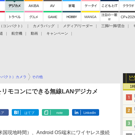
（コンパクト）
カメラバッグ
メディア/リーダー
三脚/一脚/雲台
道
航空機
動画
キャンペーン
ンパクト）カメラ
その他
1
末をリモコンにできる無線LANデジカメ
ェア
はてブ
note
LinkedIn
は4日（米国現地時間）、Android OS端末にワイヤレス接続