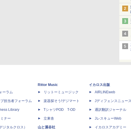
Rittor Music
イカロス出版
dフォーラム
リットーミュージック
AIRLINEweb
ップ担当者フォーラム
楽器探そう!デジマート
Jディフェンスニュー
ness Library
TシャツPOD T-OD
通訳翻訳ジャーナル
セミナー
立東舎
JレスキューWeb
 X（デジタルクロス）
山と溪谷社
イカロスアカデミー