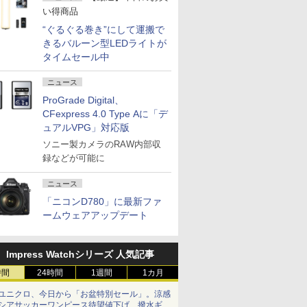
い得商品
“ぐるぐる巻き”にして運搬で
きるバルーン型LEDライトが
タイムセール中
ニュース
ProGrade Digital、
CFexpress 4.0 Type Aに「デ
ュアルVPG」対応版
ソニー製カメラのRAW内部収
録などが可能に
ニュース
「ニコンD780」に最新ファ
ームウェアアップデート
Impress Watchシリーズ 人気記事
時間
24時間
1週間
1カ月
ユニクロ、今日から「お盆特別セール」。涼感
シアサッカーワンピース待望値下げ、撥水ギア