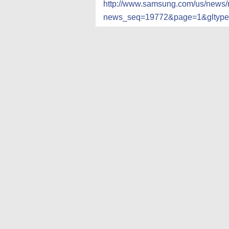
http://www.samsung.com/us/news
news_seq=19772&page=1&gltype