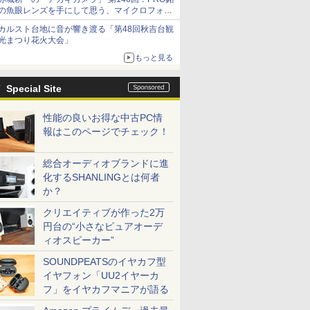
の魚眼レンズを手にして思う、マイクロフォー
サーズへの期待と可能性
カルスト台地に音が響き渡る「第48回秋吉台観
光まつり花火大会」
もっと見る
Special Site
性能の良いお得な中古PC情
報はこのページでチェック！
総合オーディオブランドに進
化するSHANLINGとは何者
か？
クリエイティブが作った2万
円台の“小さなピュアオーデ
ィオスピーカー”
SOUNDPEATSのイヤカフ型
イヤフォン「UU2イヤーカ
フ」をイヤカフマニアが語る