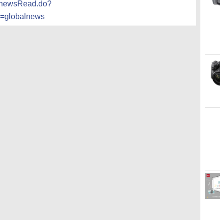
/newsRead.do?
=globalnews