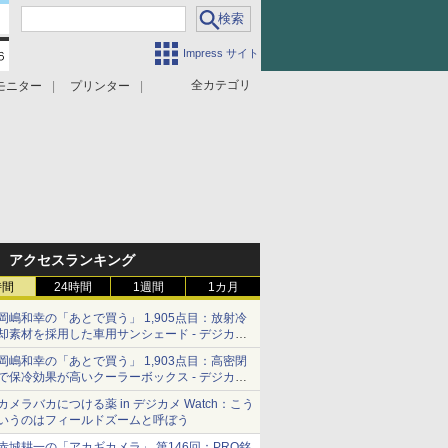
Impress サイト
全カテゴリ
モニター
プリンター
アクセスランキング
時間
24時間
1週間
1カ月
岡嶋和幸の「あとで買う」 1,905点目：放射冷
却素材を採用した車用サンシェード - デジカメ
Watch
岡嶋和幸の「あとで買う」 1,903点目：高密閉
で保冷効果が高いクーラーボックス - デジカメ
Watch
カメラバカにつける薬 in デジカメ Watch：こう
いうのはフィールドズームと呼ぼう
赤城耕一の「アカギカメラ」 第146回：PRO銘