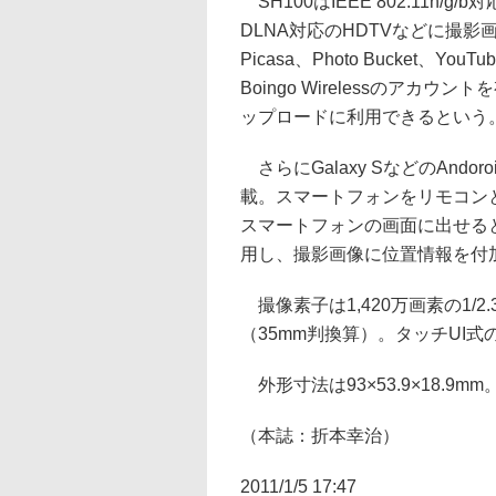
SH100はIEEE 802.11n
DLNA対応のHDTVなどに撮影
Picasa、Photo Bucket、
Boingo Wirelessのア
ップロードに利用できるという
さらにGalaxy SなどのAnd
載。スマートフォンをリモコン
スマートフォンの画面に出せる
用し、撮影画像に位置情報を付
撮像素子は1,420万画素の1/2
（35mm判換算）。タッチUI
外形寸法は93×53.9×18.9mm
（本誌：折本幸治）
2011/1/5 17:47