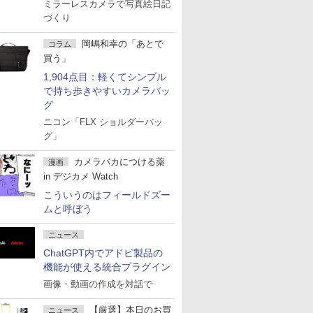
ミラーレスカメラで写真絵日記
づくり
岡嶋和幸の「あとで
コラム
買う」
1,904点目：軽くてシンプル
で持ち歩きやすいカメラバッ
グ
ニコン「FLX ショルダーバッ
グ」
カメラバカにつける薬
漫画
in デジカメ Watch
こういうのはフィールドズー
ムと呼ぼう
ニュース
ChatGPT内でアドビ製品の
機能が使える統合プラグイン
画像・動画の作成を対話で
【厳選】本日のお買
ニュース