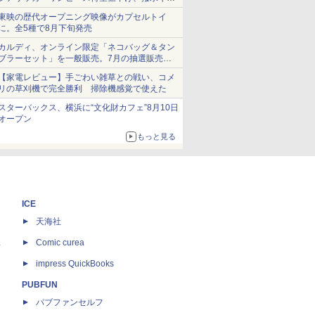
ショーツは1990円に
東映の歴代オープニング映像がカプセルトイ
に。全5種で8月下旬発売
カルディ、オンライン限定「ネコバッグ＆タン
ブラーセット」を一般販売。7月の抽選販売の
当選無効分
【家電レビュー】手ごわい雑草との戦い、コメ
リの草刈機で完全勝利 掃除機感覚で使えた
スターバックス、横浜に“文化財カフェ”8月10日
オープン
もっと見る
ICE
天海社
ス
Comic curea
impress QuickBooks
PUBFUN
パブファンセルフ