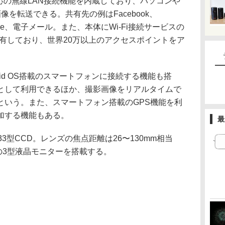
/g/b対応の無線LAN接続機能を内蔵しており、パソコンや
画像を転送できる。共有先の例はFacebook、
YouTube、電子メール。また、本体にWi-Fi接続サービスの
カウントを有しており、世界20万以上のアクセスポイントをア
。
oroid OS搭載のスマートフォンに接続する機能も搭
として利用できるほか、撮影画像をリアルタイムで
という。また、スマートフォン搭載のGPS機能を利
加する機能もある。
最
.33型CCD。レンズの焦点距離は26〜130mm相当
式の3型液晶モニターを搭載する。
。