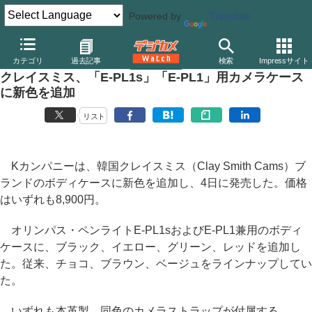
Powered by
Translate
デジカメ Watch
その他
カテゴリ
過去記事
検索
Impressサイト
クレイスミス、「E-PL1s」「E-PL1」用カメラケース
に新色を追加
リスト
Kカンパニーは、韓国クレイスミス（Clay Smith Cams）ブ
ランドのボディケースに新色を追加し、4日に発売した。価格
はいずれも8,900円。
オリンパス・ペンライトE-PL1sおよびE-PL1兼用のボディ
ケースに、ブラック、イエロー、グリーン、レッドを追加し
た。従来、チョコ、ブラウン、ベージュをラインナップしてい
た。
いずれも本革製。同色のカメラストラップが付属する。