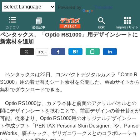
Powered by
Translate
デジカメ Watch
カメラ
レンズ一体型（コンパクト）カメラ
ペ
カテゴリ
過去記事
検索
Impressサイト
ペンタックス、「Optio RS1000」用デザインシートに
新素材を追加
リスト
ペンタックスは23日、コンパクトデジタルカメラ「Optio R
S1000」用の着せ替えシート素材を公開した。Webサイトから
無料でダウンロードできる。
Optio RS1000は、カメラ本体と前面のアクリルパネルとの
間にデザインシートを挟むことで、前面デザインの着せ替えが
可能。従来より、Optio RS1000用のオリジナルデザインシー
ト作成ソフト「PENTAX Personal Skin Designer」や、Panso
nWorks、森チャック、ザリガニワークスとのコラボレーショ