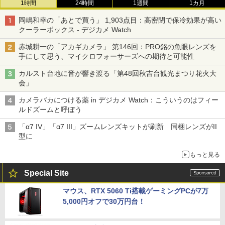
1時間
24時間
1週間
1カ月
岡嶋和幸の「あとで買う」 1,903点目：高密閉で保冷効果が高い
クーラーボックス - デジカメ Watch
赤城耕一の「アカギカメラ」 第146回：PRO銘の魚眼レンズを
手にして思う、マイクロフォーサーズへの期待と可能性
カルスト台地に音が響き渡る「第48回秋吉台観光まつり花火大
会」
カメラバカにつける薬 in デジカメ Watch：こういうのはフィー
ルドズームと呼ぼう
「α7 IV」「α7 III」ズームレンズキットが刷新 同梱レンズがII
型に
もっと見る
Special Site
マウス、RTX 5060 Ti搭載ゲーミングPCが7万
5,000円オフで30万円台！