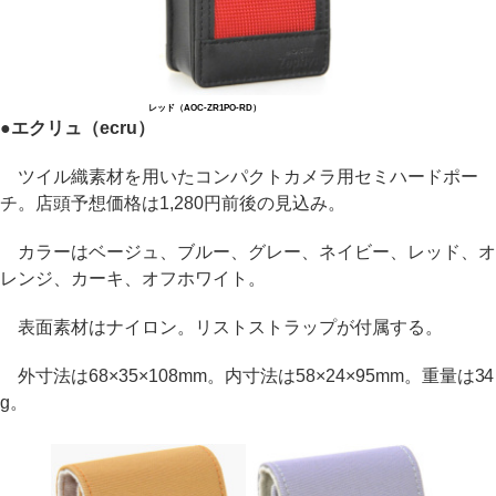
レッド（AOC-ZR1PO-RD）
●エクリュ（ecru）
ツイル織素材を用いたコンパクトカメラ用セミハードポー
チ。店頭予想価格は1,280円前後の見込み。
カラーはベージュ、ブルー、グレー、ネイビー、レッド、オ
レンジ、カーキ、オフホワイト。
表面素材はナイロン。リストストラップが付属する。
外寸法は68×35×108mm。内寸法は58×24×95mm。重量は34
g。