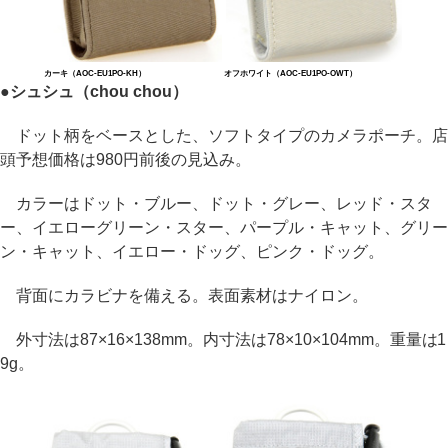
カーキ（AOC-EU1PO-KH）
オフホワイト（AOC-EU1PO-OWT）
●シュシュ（chou chou）
ドット柄をベースとした、ソフトタイプのカメラポーチ。店
頭予想価格は980円前後の見込み。
カラーはドット・ブルー、ドット・グレー、レッド・スタ
ー、イエローグリーン・スター、パープル・キャット、グリー
ン・キャット、イエロー・ドッグ、ピンク・ドッグ。
背面にカラビナを備える。表面素材はナイロン。
外寸法は87×16×138mm。内寸法は78×10×104mm。重量は1
9g。