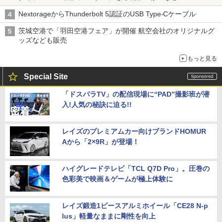
NextorageからThunderbolt 5認証のUSB Type-Cケーブル
茨城空港で「羽田空港フェア」が開催 航空会社のオリジナルグ
ッズなども販売
もっと見る
Special Site
「ドスパラTV」の配信現場に“PAD”撮影班が潜
入!人気の秘訣に迫る!!
レイズのプレミアムカー向けブランドHOMUR
Aから「2×9R」が登場！
ハイグレードテレビ「TCL Q7D Pro」。圧巻の
色彩美で映画＆ゲームが極上体験に
レイズ鍛造1ピースアルミホイール「CE28 N-p
lus」軽量なままに剛性を向上