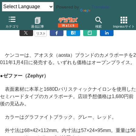
Powered by
Translate
ケンコー、セミハードタイプのカメラポーチなど
カテゴリ
過去記事
検索
Impressサイト
リスト
ケンコーは、アオスタ（aosta）ブランドのカメラポーチを2
011年1月4日に発売する。いずれも価格はオープンプライス。
●ゼファー（Zephyr）
表面素材に本革と1680Dバリスティックナイロンを使用した
セミハードタイプのカメラポーチ。店頭予想価格は1,680円前
後の見込み。
カラーはグラファイトブラック、グレー、レッド。
外寸法は68×42×112mm。内寸法は57×24×95mm。重量は56