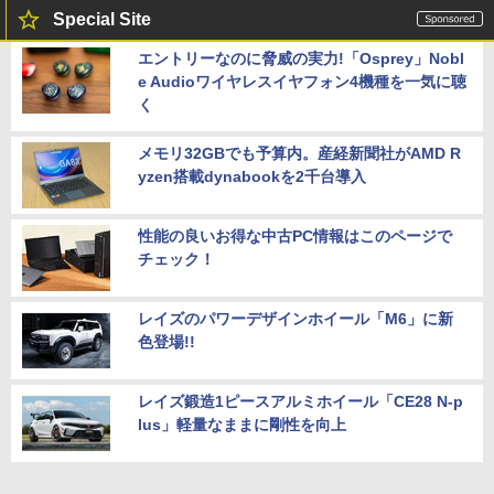
Special Site
エントリーなのに脅威の実力!「Osprey」Nobl
e Audioワイヤレスイヤフォン4機種を一気に聴
く
メモリ32GBでも予算内。産経新聞社がAMD R
yzen搭載dynabookを2千台導入
性能の良いお得な中古PC情報はこのページで
チェック！
レイズのパワーデザインホイール「M6」に新
色登場!!
レイズ鍛造1ピースアルミホイール「CE28 N-p
lus」軽量なままに剛性を向上