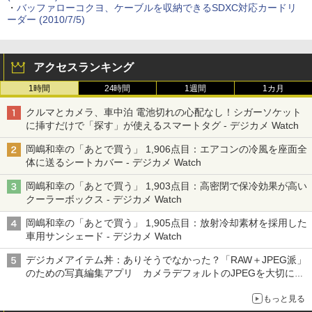
・
バッファローコクヨ、ケーブルを収納できるSDXC対応カードリ
ーダー (2010/7/5)
アクセスランキング
1時間
24時間
1週間
1カ月
クルマとカメラ、車中泊 電池切れの心配なし！シガーソケット
に挿すだけで「探す」が使えるスマートタグ - デジカメ Watch
岡嶋和幸の「あとで買う」 1,906点目：エアコンの冷風を座面全
体に送るシートカバー - デジカメ Watch
岡嶋和幸の「あとで買う」 1,903点目：高密閉で保冷効果が高い
クーラーボックス - デジカメ Watch
岡嶋和幸の「あとで買う」 1,905点目：放射冷却素材を採用した
車用サンシェード - デジカメ Watch
デジカメアイテム丼：ありそうでなかった？「RAW＋JPEG派」
のための写真編集アプリ カメラデフォルトのJPEGを大切にす
る「Filmator」
もっと見る