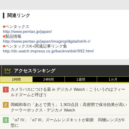
関連リンク
■
ペンタックス
http://www.pentax.jp/japan/
■
製品情報
http://www.pentax.jp/japan/imaging/digital/slr/k-r/
■
ペンタックスK-r関連記事リンク集
http://dc.watch.impress.co.jp/backno/dslr/992.html
アクセスランキング
1時間
24時間
1週間
1カ月
カメラバカにつける薬 in デジカメ Watch：こういうのはフィー
ルドズームと呼ぼう
岡嶋和幸の「あとで買う」 1,903点目：高密閉で保冷効果が高い
クーラーボックス - デジカメ Watch
「α7 IV」「α7 III」ズームレンズキットが刷新 同梱レンズがII
型に