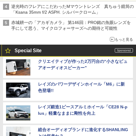
逆光時のフレアにこだわったMマウントレンズ 真ちゅう鏡筒の
「Ksana 35mm f/2 ASPH. シルバークローム」
赤城耕一の「アカギカメラ」 第146回：PRO銘の魚眼レンズを
手にして思う、マイクロフォーサーズへの期待と可能性
もっと見る
Special Site
クリエイティブが作った2万円台の“小さなピュ
アオーディオスピーカー”
レイズのパワーデザインホイール「M6」に新
色登場!!
レイズ鍛造1ピースアルミホイール「CE28 N-p
lus」軽量なままに剛性を向上
総合オーディオブランドに進化するSHANLING