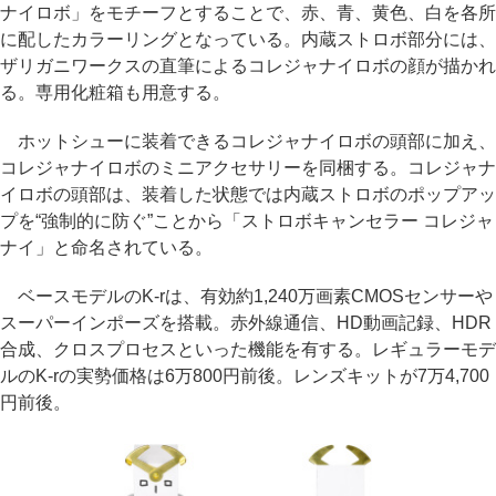
ナイロボ」をモチーフとすることで、赤、青、黄色、白を各所
に配したカラーリングとなっている。内蔵ストロボ部分には、
ザリガニワークスの直筆によるコレジャナイロボの顔が描かれ
る。専用化粧箱も用意する。
ホットシューに装着できるコレジャナイロボの頭部に加え、
コレジャナイロボのミニアクセサリーを同梱する。コレジャナ
イロボの頭部は、装着した状態では内蔵ストロボのポップアッ
プを“強制的に防ぐ”ことから「ストロボキャンセラー コレジャ
ナイ」と命名されている。
ベースモデルのK-rは、有効約1,240万画素CMOSセンサーや
スーパーインポーズを搭載。赤外線通信、HD動画記録、HDR
合成、クロスプロセスといった機能を有する。レギュラーモデ
ルのK-rの実勢価格は6万800円前後。レンズキットが7万4,700
円前後。