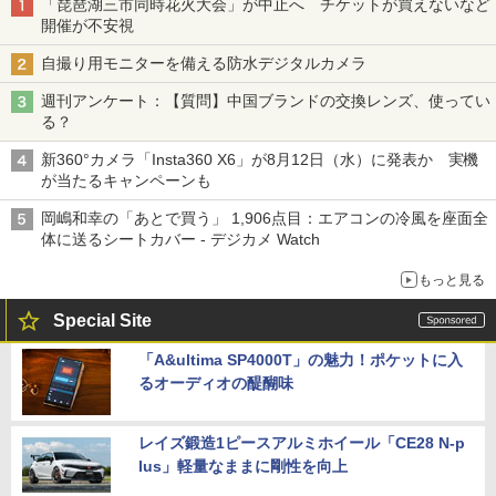
「琵琶湖三市同時花火大会」が中止へ チケットが買えないなど
開催が不安視
自撮り用モニターを備える防水デジタルカメラ
週刊アンケート：【質問】中国ブランドの交換レンズ、使ってい
る？
新360°カメラ「Insta360 X6」が8月12日（水）に発表か 実機
が当たるキャンペーンも
岡嶋和幸の「あとで買う」 1,906点目：エアコンの冷風を座面全
体に送るシートカバー - デジカメ Watch
もっと見る
Special Site
「A&ultima SP4000T」の魅力！ポケットに入
るオーディオの醍醐味
レイズ鍛造1ピースアルミホイール「CE28 N-p
lus」軽量なままに剛性を向上