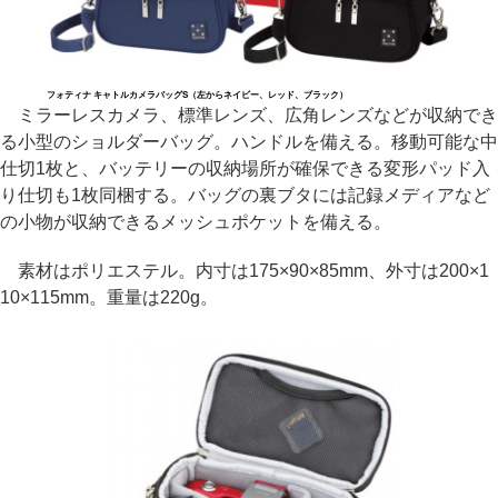
フォティナ キャトルカメラバッグS（左からネイビー、レッド、ブラック）
ミラーレスカメラ、標準レンズ、広角レンズなどが収納でき
る小型のショルダーバッグ。ハンドルを備える。移動可能な中
仕切1枚と、バッテリーの収納場所が確保できる変形パッド入
り仕切も1枚同梱する。バッグの裏ブタには記録メディアなど
の小物が収納できるメッシュポケットを備える。
素材はポリエステル。内寸は175×90×85mm、外寸は200×1
10×115mm。重量は220g。