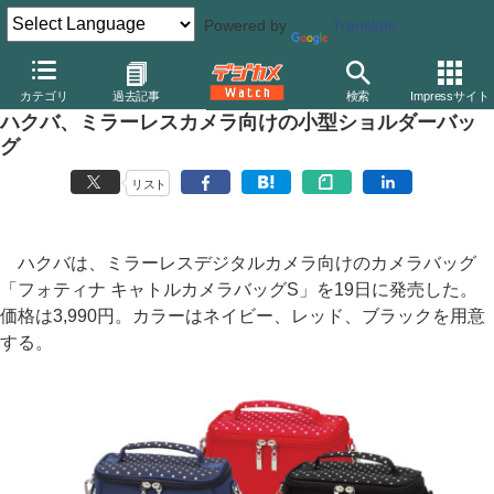
Powered by
Translate
デジカメ Watch
撮影用品
カメラバッグ
ハクバ
カテゴリ
過去記事
検索
Impressサイト
ハクバ、ミラーレスカメラ向けの小型ショルダーバッ
グ
リスト
ハクバは、ミラーレスデジタルカメラ向けのカメラバッグ
「フォティナ キャトルカメラバッグS」を19日に発売した。
価格は3,990円。カラーはネイビー、レッド、ブラックを用意
する。