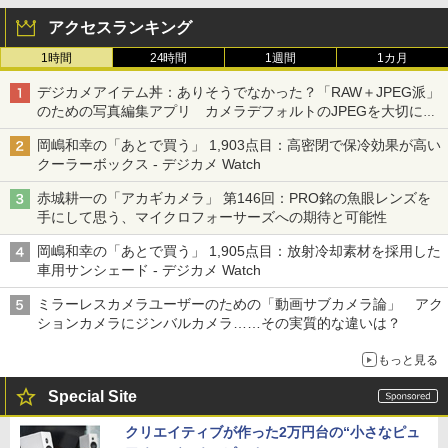
アクセスランキング
1時間
24時間
1週間
1カ月
デジカメアイテム丼：ありそうでなかった？「RAW＋JPEG派」
のための写真編集アプリ カメラデフォルトのJPEGを大切にす
る「Filmator」
岡嶋和幸の「あとで買う」 1,903点目：高密閉で保冷効果が高い
クーラーボックス - デジカメ Watch
赤城耕一の「アカギカメラ」 第146回：PRO銘の魚眼レンズを
手にして思う、マイクロフォーサーズへの期待と可能性
岡嶋和幸の「あとで買う」 1,905点目：放射冷却素材を採用した
車用サンシェード - デジカメ Watch
ミラーレスカメラユーザーのための「動画サブカメラ論」 アク
ションカメラにジンバルカメラ……その実質的な違いは？
もっと見る
Special Site
クリエイティブが作った2万円台の“小さなピュ