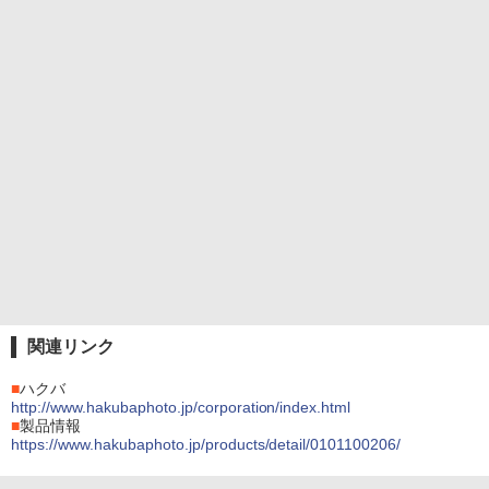
関連リンク
■
ハクバ
http://www.hakubaphoto.jp/corporation/index.html
■
製品情報
https://www.hakubaphoto.jp/products/detail/0101100206/