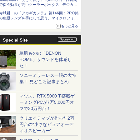
で保冷効果が高いクーラーボックス - デジカメ
Watch
赤城耕一の「アカギカメラ」 第146回：PRO銘
の魚眼レンズを手にして思う、マイクロフォー
サーズへの期待と可能性
もっと見る
Special Site
鳥肌ものの「DENON
HOME」サウンドを体感し
た！
ソニーミラーレス一眼の大特
集！ 見どころ記事まとめ
マウス、RTX 5060 Ti搭載ゲ
ーミングPCが7万5,000円オ
フで30万円台！
クリエイティブが作った2万
円台の“小さなピュアオーデ
ィオスピーカー”