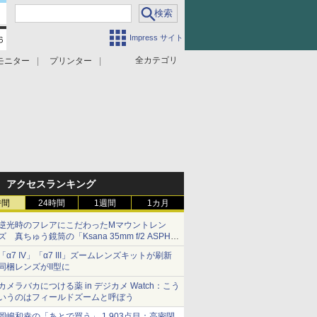
Impress サイト
全カテゴリ
モニター
プリンター
アクセスランキング
時間
24時間
1週間
1カ月
逆光時のフレアにこだわったMマウントレン
ズ 真ちゅう鏡筒の「Ksana 35mm f/2 ASPH.
シルバークローム」
「α7 IV」「α7 III」ズームレンズキットが刷新
同梱レンズがII型に
カメラバカにつける薬 in デジカメ Watch：こう
いうのはフィールドズームと呼ぼう
岡嶋和幸の「あとで買う」 1,903点目：高密閉