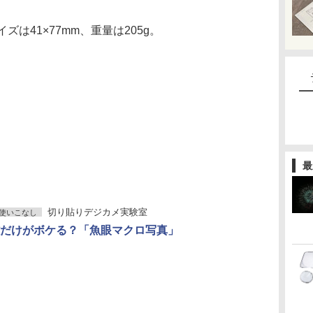
は41×77mm、重量は205g。
最
切り貼りデジカメ実験室
使いこなし
だけがボケる？「魚眼マクロ写真」