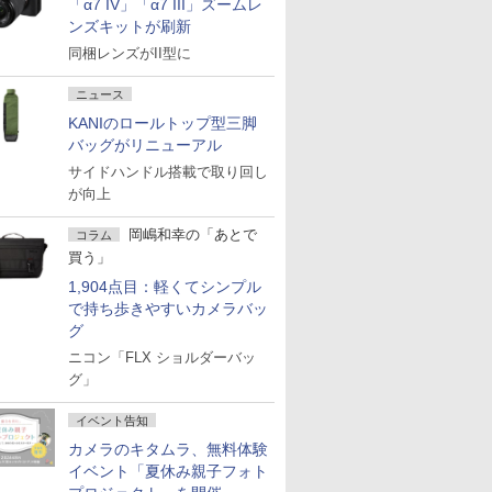
「α7 IV」「α7 III」ズームレ
ンズキットが刷新
同梱レンズがII型に
ニュース
KANIのロールトップ型三脚
バッグがリニューアル
サイドハンドル搭載で取り回し
が向上
岡嶋和幸の「あとで
コラム
買う」
1,904点目：軽くてシンプル
で持ち歩きやすいカメラバッ
グ
ニコン「FLX ショルダーバッ
グ」
イベント告知
カメラのキタムラ、無料体験
イベント「夏休み親子フォト