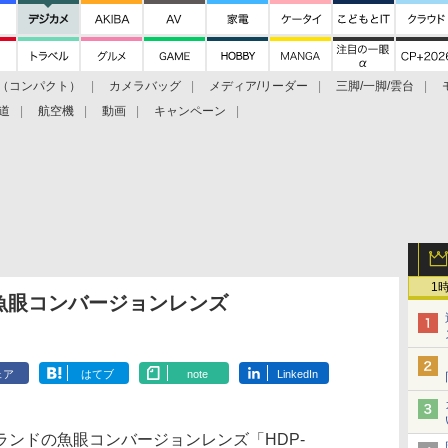
（コンパクト）
カメラバッグ
メディア/リーダー
三脚/一脚/雲台
道
航空機
動画
キャンペーン
1
の魚眼コンバージョンレンズ
ェア
はてブ
note
LinkedIn
ンドの魚眼コンバージョンレンズ「HDP-