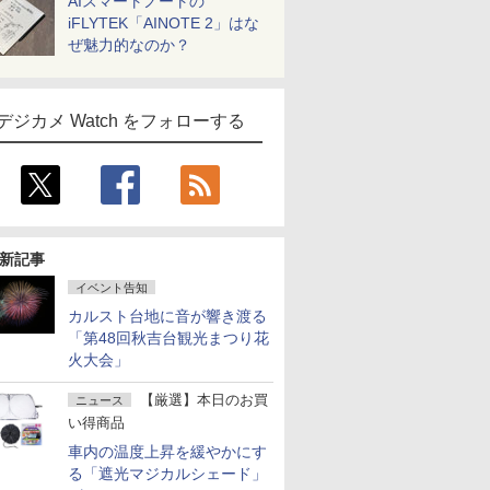
AIスマートノートの
iFLYTEK「AINOTE 2」はな
ぜ魅力的なのか？
デジカメ Watch をフォローする
新記事
イベント告知
カルスト台地に音が響き渡る
「第48回秋吉台観光まつり花
火大会」
【厳選】本日のお買
ニュース
い得商品
車内の温度上昇を緩やかにす
る「遮光マジカルシェード」