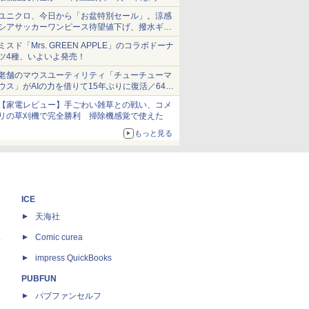
1,500円から受付
ユニクロ、今日から「お盆特別セール」。涼感
シアサッカーワンピース待望値下げ、撥水ギア
ショーツは1990円に
ミスド「Mrs. GREEN APPLE」のコラボドーナ
ツ4種、いよいよ発売！
老舗のマウスユーティリティ「チューチューマ
ウス」がAIの力を借りて15年ぶりに復活／64bit
化、Windows 10/11、「Chrome」も走り回
【家電レビュー】手ごわい雑草との戦い、コメ
る。復活記念で2026年末まで500円
リの草刈機で完全勝利 掃除機感覚で使えた
もっと見る
ICE
天海社
ス
Comic curea
impress QuickBooks
PUBFUN
パブファンセルフ