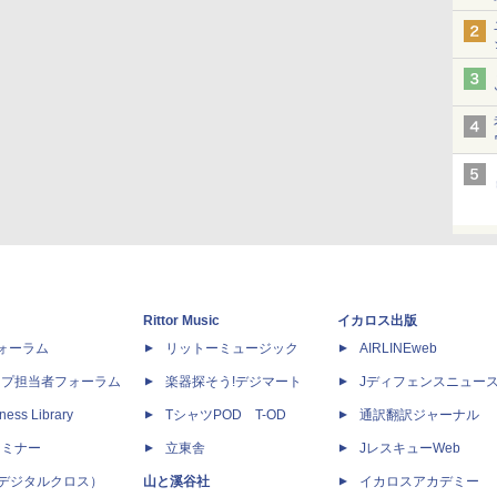
Rittor Music
イカロス出版
dフォーラム
リットーミュージック
AIRLINEweb
ップ担当者フォーラム
楽器探そう!デジマート
Jディフェンスニュー
ness Library
TシャツPOD T-OD
通訳翻訳ジャーナル
セミナー
立東舎
JレスキューWeb
 X（デジタルクロス）
山と溪谷社
イカロスアカデミー