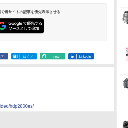
 検索で当サイトの記事を優先表示させる
ェア
はてブ
note
LinkedIn
video/hdp2800es/