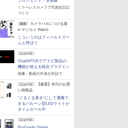
プロジェクト」を開催
ミラーレスカメラで写真絵日記
づくり
カメラバカにつける薬
漫画
in デジカメ Watch
こういうのはフィールドズー
ムと呼ぼう
ニュース
ChatGPT内でアドビ製品の
機能が使える統合プラグイン
画像・動画の作成を対話で
【厳選】本日のお買
ニュース
い得商品
“ぐるぐる巻き”にして運搬で
きるバルーン型LEDライトが
タイムセール中
ニュース
ProGrade Digital、