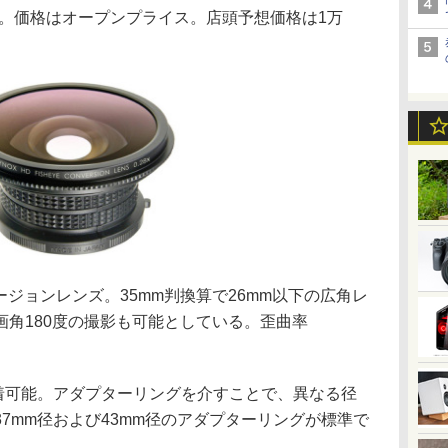
する。価格はオープンプライス。店頭予想価格は1万
ージョンレンズ。35mm判換算で26mm以下の広角レ
角180度の撮影も可能としている。歪曲率
着可能。アダプターリングを介すことで、異なる径
7mm径および43mm径のアダプターリングが標準で