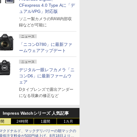
CFexpress 4.0 Type Aに「デ
ュアルVPG」対応版
ソニー製カメラのRAW内部収
録などが可能に
ニュース
「ニコンD780」に最新ファ
ームウェアアップデート
ニュース
デジタル一眼レフカメラ「ニ
コンD6」に最新ファームウ
ェア
Dタイプレンズで露出アンダー
になる現象の修正など
Impress Watchシリーズ 人気記事
時間
24時間
1週間
1カ月
マクドナルド、マックデリバリーの朝マックの
最低注文料金が500円値上げ。8月18日より