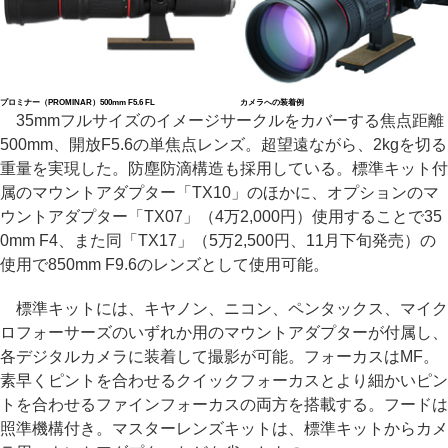
プロミナー（PROMINAR）500mm F5.6 FL
カメラへの装着例
35mmフルサイズのイメージサークルをカバーする焦点距離
500mm、開放F5.6の単焦点レンズ。超望遠ながら、2kgを切る
重量を実現した。防塵防滴構造も採用している。標準キット付
属のマウントアダプター「TX10」のほかに、オプションのマ
ウントアダプター「TX07」（4万2,000円）使用することで35
0mm F4、また同「TX17」（5万2,500円、11月下旬発売）の
使用で850mm F9.6のレンズとして使用可能。
標準キットには、キヤノン、ニコン、ペンタックス、マイク
ロフォーサーズのいずれか用のマウントアダプターが付属し、
各デジタルカメラに装着して撮影が可能。フォーカスはMF。
素早くピントを合わせるクイックフォーカスとより細かいピン
トを合わせるファインフォーカスの両方を搭載する。フードは
照準機構付き。マスターレンズキットは、標準キットからカメ