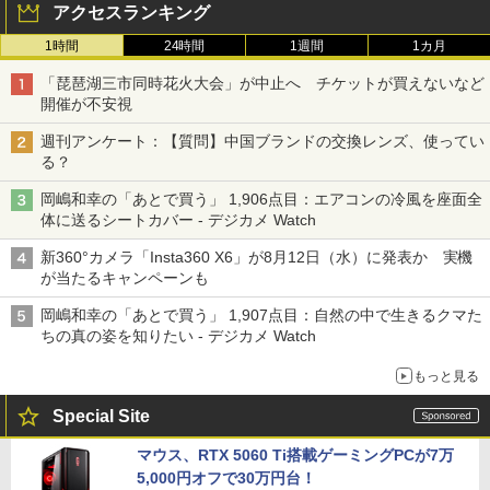
アクセスランキング
1時間
24時間
1週間
1カ月
「琵琶湖三市同時花火大会」が中止へ チケットが買えないなど
開催が不安視
週刊アンケート：【質問】中国ブランドの交換レンズ、使ってい
る？
岡嶋和幸の「あとで買う」 1,906点目：エアコンの冷風を座面全
体に送るシートカバー - デジカメ Watch
新360°カメラ「Insta360 X6」が8月12日（水）に発表か 実機
が当たるキャンペーンも
岡嶋和幸の「あとで買う」 1,907点目：自然の中で生きるクマた
ちの真の姿を知りたい - デジカメ Watch
もっと見る
Special Site
マウス、RTX 5060 Ti搭載ゲーミングPCが7万
5,000円オフで30万円台！