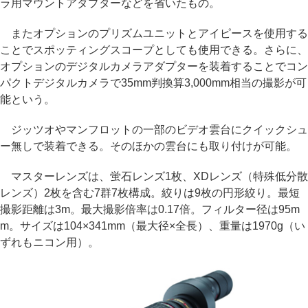
ラ用マウントアダプターなどを省いたもの。
またオプションのプリズムユニットとアイピースを使用する
ことでスポッティングスコープとしても使用できる。さらに、
オプションのデジタルカメラアダプターを装着することでコン
パクトデジタルカメラで35mm判換算3,000mm相当の撮影が可
能という。
ジッツオやマンフロットの一部のビデオ雲台にクイックシュ
ー無しで装着できる。そのほかの雲台にも取り付けが可能。
マスターレンズは、蛍石レンズ1枚、XDレンズ（特殊低分散
レンズ）2枚を含む7群7枚構成。絞りは9枚の円形絞り。最短
撮影距離は3m。最大撮影倍率は0.17倍。フィルター径は95m
m。サイズは104×341mm（最大径×全長）、重量は1970g（い
ずれもニコン用）。