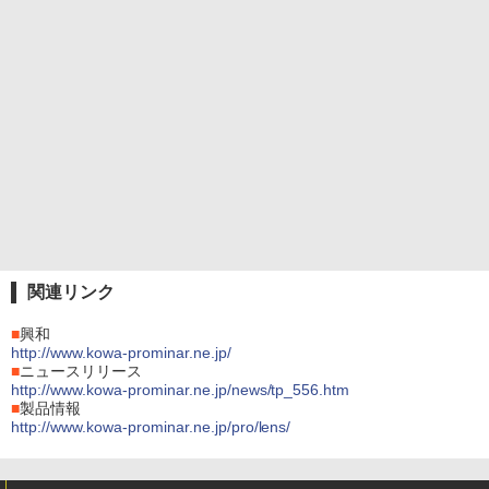
関連リンク
■
興和
http://www.kowa-prominar.ne.jp/
■
ニュースリリース
http://www.kowa-prominar.ne.jp/news/tp_556.htm
■
製品情報
http://www.kowa-prominar.ne.jp/pro/lens/