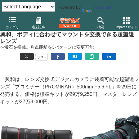
Powered by
Translate
デジカメ Watch
レンズ
交換レンズ
その他
カテゴリ
過去記事
検索
Impressサイト
興和、ボディに合わせてマウントを交換できる超望遠
レンズ
〜蛍石を搭載。焦点距離を3パターンに変更可能
リスト
興和は、レンズ交換式デジタルカメラに装着可能な超望遠レ
ンズ「プロミナー（PROMINAR）500mm F5.6 FL」を29日に
発売する。価格は標準キットが29万9,250円、マスターレンズ
キットが27万3,000円。