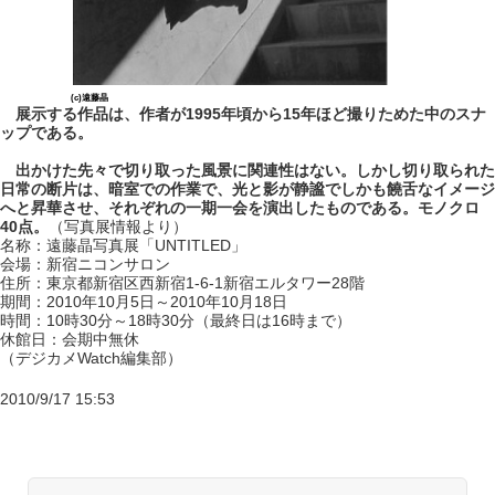
(c)遠藤晶
展示する作品は、作者が1995年頃から15年ほど撮りためた中のスナ
ップである。
出かけた先々で切り取った風景に関連性はない。しかし切り取られた
日常の断片は、暗室での作業で、光と影が静謐でしかも饒舌なイメージ
へと昇華させ、それぞれの一期一会を演出したものである。モノクロ
40点。
（写真展情報より）
名称：遠藤晶写真展「UNTITLED」
会場：新宿ニコンサロン
住所：東京都新宿区西新宿1-6-1新宿エルタワー28階
期間：2010年10月5日～2010年10月18日
時間：10時30分～18時30分（最終日は16時まで）
休館日：会期中無休
（デジカメWatch編集部）
2010/9/17 15:53