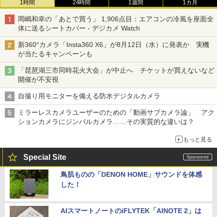
1時間
24時間
1週間
1カ月
岡嶋和幸の「あとで買う」 1,906点目：エアコンの冷風を座面全
体に送るシートカバー - デジカメ Watch
新360°カメラ「Insta360 X6」が8月12日（水）に発表か 実機
が当たるキャンペーンも
「琵琶湖三市同時花火大会」が中止へ チケットが買えないなど
開催が不安視
自撮り用モニターを備える防水デジタルカメラ
ミラーレスカメラユーザーのための「動画サブカメラ論」 アク
ションカメラにジンバルカメラ……その実質的な違いは？
もっと見る
Special Site
鳥肌ものの「DENON HOME」サウンドを体感
した！
AIスマートノートのiFLYTEK「AINOTE 2」は