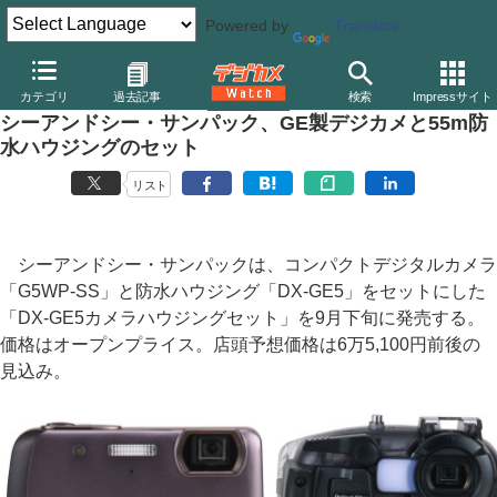
Powered by
Translate
デジカメ Watch
カメラ
レンズ一体型（コンパクト）カメラ
そ
カテゴリ
過去記事
検索
Impressサイト
シーアンドシー・サンパック、GE製デジカメと55m防
水ハウジングのセット
リスト
シーアンドシー・サンパックは、コンパクトデジタルカメラ
「G5WP-SS」と防水ハウジング「DX-GE5」をセットにした
「DX-GE5カメラハウジングセット」を9月下旬に発売する。
価格はオープンプライス。店頭予想価格は6万5,100円前後の
見込み。