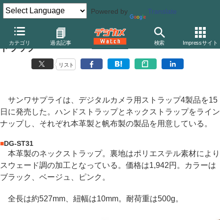
Powered by
Translate
サンワサプライ、本革製などコンパクトデジカメ用ス
カテゴリ
過去記事
検索
Impressサイト
トラップ
リスト
サンワサプライは、デジタルカメラ用ストラップ4製品を15
日に発売した。ハンドストラップとネックストラップをライン
ナップし、それぞれ本革製と帆布製の製品を用意している。
■
DG-ST31
本革製のネックストラップ。裏地はポリエステル素材により
スウェード調の加工となっている。価格は1,942円。カラーは
ブラック、ベージュ、ピンク。
全長は約527mm、紐幅は10mm。耐荷重は500g。