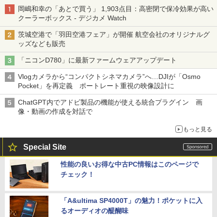
岡嶋和幸の「あとで買う」 1,903点目：高密閉で保冷効果が高い
クーラーボックス - デジカメ Watch
茨城空港で「羽田空港フェア」が開催 航空会社のオリジナルグ
ッズなども販売
「ニコンD780」に最新ファームウェアアップデート
Vlogカメラから“コンパクトシネマカメラ”へ…DJIが「Osmo
Pocket」を再定義 ポートレート重視の映像設計に
ChatGPT内でアドビ製品の機能が使える統合プラグイン 画
像・動画の作成を対話で
もっと見る
Special Site
性能の良いお得な中古PC情報はこのページで
チェック！
「A&ultima SP4000T」の魅力！ポケットに入
るオーディオの醍醐味