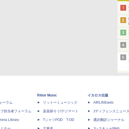
Rittor Music
イカロス出版
dフォーラム
リットーミュージック
AIRLINEweb
ップ担当者フォーラム
楽器探そう!デジマート
Jディフェンスニュー
ness Library
TシャツPOD T-OD
通訳翻訳ジャーナル
セミナー
立東舎
JレスキューWeb