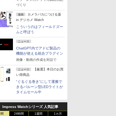
づくり
カメラバカにつける薬
漫画
in デジカメ Watch
こういうのはフィールドズー
ムと呼ぼう
ニュース
ChatGPT内でアドビ製品の
機能が使える統合プラグイン
画像・動画の作成を対話で
【厳選】本日のお買
ニュース
い得商品
“ぐるぐる巻き”にして運搬で
きるバルーン型LEDライトが
タイムセール中
Impress Watchシリーズ 人気記事
時間
24時間
1週間
1カ月