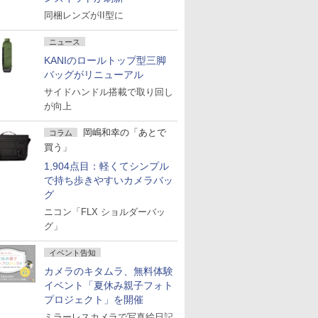
同梱レンズがII型に
ニュース
KANIのロールトップ型三脚
バッグがリニューアル
サイドハンドル搭載で取り回し
が向上
岡嶋和幸の「あとで
コラム
買う」
1,904点目：軽くてシンプル
で持ち歩きやすいカメラバッ
グ
ニコン「FLX ショルダーバッ
グ」
イベント告知
カメラのキタムラ、無料体験
イベント「夏休み親子フォト
プロジェクト」を開催
ミラーレスカメラで写真絵日記