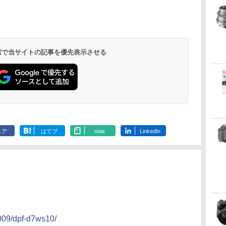
 検索で当サイトの記事を優先表示させる
ェア
はてブ
note
LinkedIn
009/dpf-d7ws10/