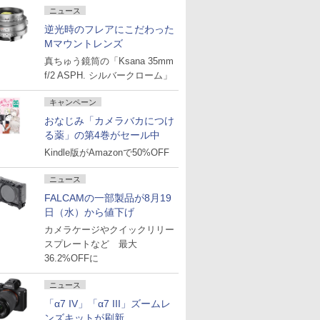
ニュース
逆光時のフレアにこだわった
Mマウントレンズ
真ちゅう鏡筒の「Ksana 35mm
f/2 ASPH. シルバークローム」
キャンペーン
おなじみ「カメラバカにつけ
る薬」の第4巻がセール中
Kindle版がAmazonで50%OFF
ニュース
FALCAMの一部製品が8月19
日（水）から値下げ
カメラケージやクイックリリー
スプレートなど 最大
36.2%OFFに
ニュース
「α7 IV」「α7 III」ズームレ
ンズキットが刷新