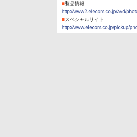
■
製品情報
http://www2.elecom.co.jp/avd/pho
■
スペシャルサイト
http://www.elecom.co.jp/pickup/pho