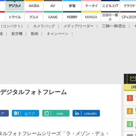
（コンパクト）
カメラバッグ
メディア/リーダー
三脚/一脚/雲台
道
航空機
動画
キャンペーン
1
型デジタルフォトフレーム
ェア
はてブ
note
LinkedIn
ルフォトフレームシリーズ「ラ・メゾン・デュ・