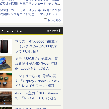
却素材を採用した車用サンシェード - デジカメ
Watch
赤城耕一の「アカギカメラ」 第146回：PRO銘
の魚眼レンズを手にして思う、マイクロフォー
サーズへの期待と可能性
もっと見る
Special Site
マウス、RTX 5060 Ti搭載ゲ
ーミングPCが7万5,000円オ
フで30万円台！
メモリ32GBでも予算内。産
経新聞社がAMD Ryzen搭載
dynabookを2千台導入
エントリーなのに脅威の実
力!「Osprey」Noble Audioワ
イヤレスイヤフォン4機種を
一気に聴く
iFi audio主力「NEO Stream
3」「NEO iDSD 3」に迫る