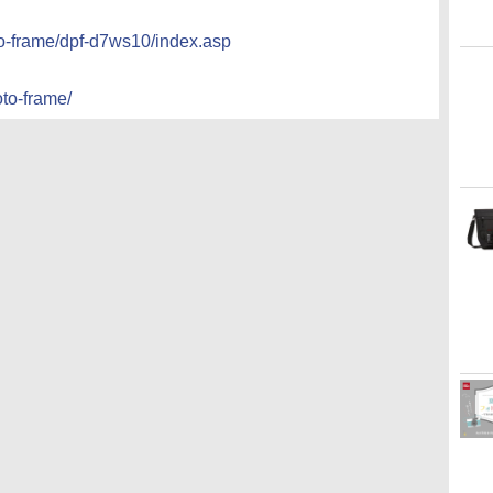
to-frame/dpf-d7ws10/index.asp
to-frame/