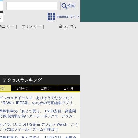
Impress サイト
全カテゴリ
モニター
プリンター
アクセスランキング
時間
24時間
1週間
1カ月
デジカメアイテム丼：ありそうでなかった？
「RAW＋JPEG派」のための写真編集アプリ
カメラデフォルトのJPEGを大切にする
岡嶋和幸の「あとで買う」 1,903点目：高密閉
「Filmator」
で保冷効果が高いクーラーボックス - デジカメ
Watch
カメラバカにつける薬 in デジカメ Watch：こう
いうのはフィールドズームと呼ぼう
岡嶋和幸の「あとで買う」 1,905点目：放射冷