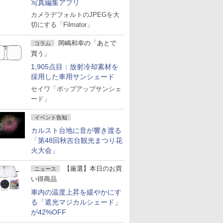
写真編集アプリ
カメラデフォルトのJPEGを大
切にする「Filmator」
岡嶋和幸の「あとで
コラム
買う」
1,905点目：放射冷却素材を
採用した車用サンシェード
セイワ「ポップアップサンシェ
ード」
イベント告知
カルスト台地に音が響き渡る
「第48回秋吉台観光まつり花
火大会」
【厳選】本日のお買
ニュース
い得商品
車内の温度上昇を緩やかにす
る「遮光マジカルシェード」
が42%OFF