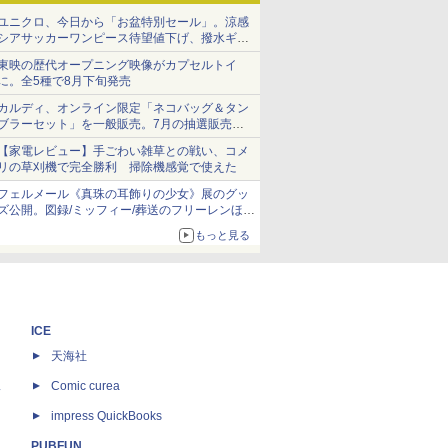
ユニクロ、今日から「お盆特別セール」。涼感
シアサッカーワンピース待望値下げ、撥水ギア
ショーツは1990円に
東映の歴代オープニング映像がカプセルトイ
に。全5種で8月下旬発売
カルディ、オンライン限定「ネコバッグ＆タン
ブラーセット」を一般販売。7月の抽選販売の
当選無効分
【家電レビュー】手ごわい雑草との戦い、コメ
リの草刈機で完全勝利 掃除機感覚で使えた
フェルメール《真珠の耳飾りの少女》展のグッ
ズ公開。図録/ミッフィー/葬送のフリーレンほ
か、注目ブランドコラボが実現
もっと見る
ICE
天海社
ス
Comic curea
impress QuickBooks
PUBFUN