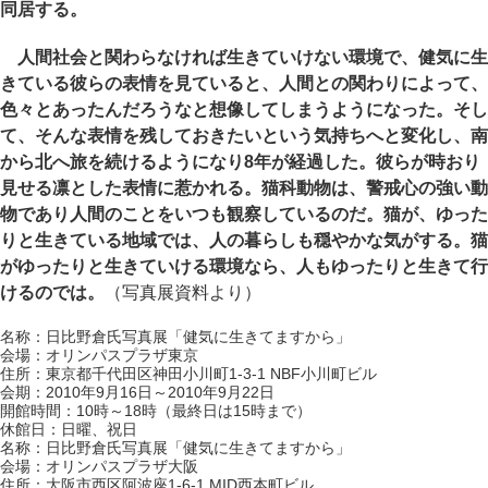
同居する。
人間社会と関わらなければ生きていけない環境で、健気に生
きている彼らの表情を見ていると、人間との関わりによって、
色々とあったんだろうなと想像してしまうようになった。そし
て、そんな表情を残しておきたいという気持ちへと変化し、南
から北へ旅を続けるようになり8年が経過した。彼らが時おり
見せる凛とした表情に惹かれる。猫科動物は、警戒心の強い動
物であり人間のことをいつも観察しているのだ。猫が、ゆった
りと生きている地域では、人の暮らしも穏やかな気がする。猫
がゆったりと生きていける環境なら、人もゆったりと生きて行
けるのでは。
（写真展資料より）
名称：日比野倉氏写真展「健気に生きてますから」
会場：オリンパスプラザ東京
住所：東京都千代田区神田小川町1-3-1 NBF小川町ビル
会期：2010年9月16日～2010年9月22日
開館時間：10時～18時（最終日は15時まで）
休館日：日曜、祝日
名称：日比野倉氏写真展「健気に生きてますから」
会場：オリンパスプラザ大阪
住所：大阪市西区阿波座1-6-1 MID西本町ビル