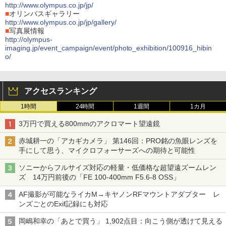
http://www.olympus.co.jp/jp/
■
オリンパスギャラリー
http://www.olympus.co.jp/jp/gallery/
■
写真展情報
http://olympus-
imaging.jp/event_campaign/event/photo_exhibition/100916_hibin
o/
アクセスランキング
1時間
24時間
1週間
1カ月
3万円で買える800mmのアクロマート望遠鏡
赤城耕一の「アカギカメラ」 第146回：PRO銘の魚眼レンズを
手にして思う、マイクロフォーサーズへの期待と可能性
ソニーからフルサイズ対応の軽量・低価格な超望遠ズームレン
ズ 14万円前後の「FE 100-400mm F5.6-8 OSS」
AF撮影が可能なライカM→キヤノンRFマウントアダプター レ
ンズごとのExif記録にも対応
岡嶋和幸の「あとで買う」 1,902点目：向こう側が透けて見える