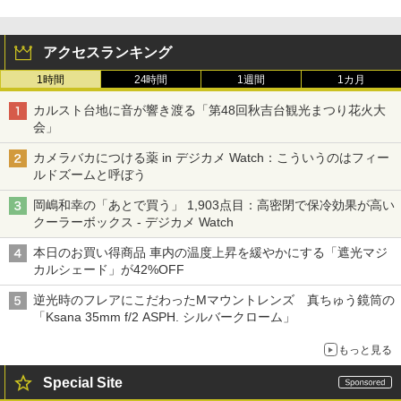
アクセスランキング
1時間
24時間
1週間
1カ月
カルスト台地に音が響き渡る「第48回秋吉台観光まつり花火大
会」
カメラバカにつける薬 in デジカメ Watch：こういうのはフィー
ルドズームと呼ぼう
岡嶋和幸の「あとで買う」 1,903点目：高密閉で保冷効果が高い
クーラーボックス - デジカメ Watch
本日のお買い得商品 車内の温度上昇を緩やかにする「遮光マジ
カルシェード」が42%OFF
逆光時のフレアにこだわったMマウントレンズ 真ちゅう鏡筒の
「Ksana 35mm f/2 ASPH. シルバークローム」
もっと見る
Special Site