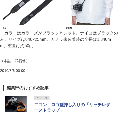
ナイコ
使用例
カラーはカラーズがブラックとレッド、ナイコはブラックの
み。サイズは640×25mm。カメラ未装着時の全長は1,340m
m。重量は約50g。
（本誌：武石修）
2010/8/6 00:00
編集部のおすすめ記事
ニュース
ニコン、ロゴ型押し入りの「リッチレザ
ーストラップ」