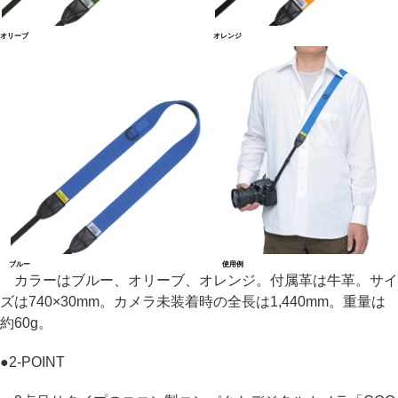
オリーブ
オレンジ
ブルー
使用例
カラーはブルー、オリーブ、オレンジ。付属革は牛革。サイ
ズは740×30mm。カメラ未装着時の全長は1,440mm。重量は
約60g。
●
2-POINT