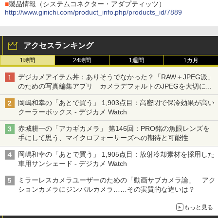
■
製品情報（システムコネクター・アダプティッツ）
http://www.ginichi.com/product_info.php/products_id/7889
アクセスランキング
1時間
24時間
1週間
1カ月
デジカメアイテム丼：ありそうでなかった？「RAW＋JPEG派」
のための写真編集アプリ カメラデフォルトのJPEGを大切にす
る「Filmator」
岡嶋和幸の「あとで買う」 1,903点目：高密閉で保冷効果が高い
クーラーボックス - デジカメ Watch
赤城耕一の「アカギカメラ」 第146回：PRO銘の魚眼レンズを
手にして思う、マイクロフォーサーズへの期待と可能性
岡嶋和幸の「あとで買う」 1,905点目：放射冷却素材を採用した
車用サンシェード - デジカメ Watch
ミラーレスカメラユーザーのための「動画サブカメラ論」 アク
ションカメラにジンバルカメラ……その実質的な違いは？
もっと見る