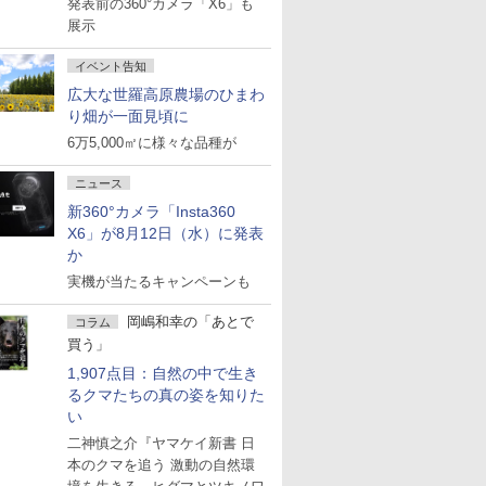
発表前の360°カメラ「X6」も
展示
イベント告知
広大な世羅高原農場のひまわ
り畑が一面見頃に
6万5,000㎡に様々な品種が
ニュース
新360°カメラ「Insta360
X6」が8月12日（水）に発表
か
実機が当たるキャンペーンも
岡嶋和幸の「あとで
コラム
買う」
1,907点目：自然の中で生き
るクマたちの真の姿を知りた
い
二神慎之介『ヤマケイ新書 日
本のクマを追う 激動の自然環