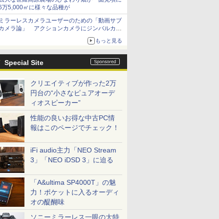
6万5,000㎡に様々な品種が
ミラーレスカメラユーザーのための「動画サブ
カメラ論」 アクションカメラにジンバルカメ
ラ……その実質的な違いは？
もっと見る
Special Site
クリエイティブが作った2万
円台の“小さなピュアオーデ
ィオスピーカー”
性能の良いお得な中古PC情
報はこのページでチェック！
iFi audio主力「NEO Stream
3」「NEO iDSD 3」に迫る
「A&ultima SP4000T」の魅
力！ポケットに入るオーディ
オの醍醐味
ソニーミラーレス一眼の大特