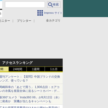
Impress サイト
全カテゴリ
モニター
プリンター
アクセスランキング
時間
24時間
1週間
1カ月
週刊アンケート：【質問】中国ブランドの交換
レンズ、使っている？
岡嶋和幸の「あとで買う」 1,906点目：エアコ
ンの冷風を座面全体に送るシートカバー - デジ
カメ Watch
新360°カメラ「Insta360 X6」が8月12日（水）
に発表か 実機が当たるキャンペーンも
広大な世羅高原農場のひまわり畑が一面見頃に