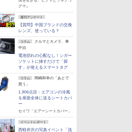
境を生きる、ヒグマとツキノワ
グマ』
週刊アンケート
【質問】中国ブランドの交換
レンズ、使っている？
クルマとカメラ、車
コラム
中泊
電池切れの心配なし！シガー
ソケットに挿すだけで「探
す」が使えるスマートタグ
岡嶋和幸の「あとで
コラム
買う」
1,906点目：エアコンの冷風
を座面全体に送るシートカバ
ー
セイワ「エアーシートカバー」
イベントレポート
西軽井沢の写真イベント「浅