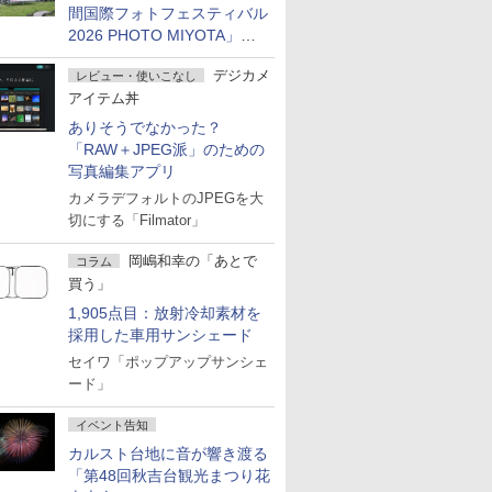
間国際フォトフェスティバル
2026 PHOTO MIYOTA」が
開幕
デジカメ
レビュー・使いこなし
アイテム丼
ありそうでなかった？
「RAW＋JPEG派」のための
写真編集アプリ
カメラデフォルトのJPEGを大
切にする「Filmator」
岡嶋和幸の「あとで
コラム
買う」
1,905点目：放射冷却素材を
採用した車用サンシェード
セイワ「ポップアップサンシェ
ード」
イベント告知
カルスト台地に音が響き渡る
「第48回秋吉台観光まつり花