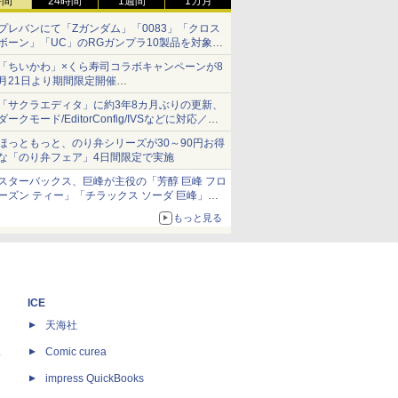
時間
24時間
1週間
1カ月
プレバンにて「Zガンダム」「0083」「クロス
ボーン」「UC」のRGガンプラ10製品を対象に
した抽選販売が8月10日11時より実施！
「ちいかわ」×くら寿司コラボキャンペーンが8
月21日より期間限定開催
オリジナルの湯呑みや寿司皿が景品に登場！
「サクラエディタ」に約3年8カ月ぶりの更新、
ダークモード/EditorConfig/IVSなどに対応／複
数の脆弱性に対処したセキュリティアップデー
ほっともっと、のり弁シリーズが30～90円お得
ト
な「のり弁フェア」4日間限定で実施
スターバックス、巨峰が主役の「芳醇 巨峰 フロ
ーズン ティー」「チラックス ソーダ 巨峰」発
売
もっと見る
ICE
天海社
ス
Comic curea
impress QuickBooks