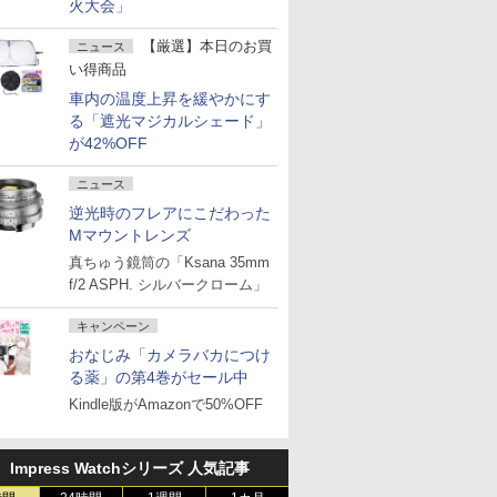
火大会」
【厳選】本日のお買
ニュース
い得商品
車内の温度上昇を緩やかにす
る「遮光マジカルシェード」
が42%OFF
ニュース
逆光時のフレアにこだわった
Mマウントレンズ
真ちゅう鏡筒の「Ksana 35mm
f/2 ASPH. シルバークローム」
キャンペーン
おなじみ「カメラバカにつけ
る薬」の第4巻がセール中
Kindle版がAmazonで50%OFF
Impress Watchシリーズ 人気記事