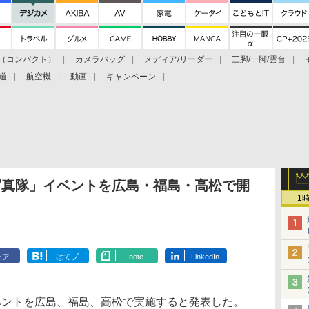
（コンパクト）
カメラバッグ
メディア/リーダー
三脚/一脚/雲台
道
航空機
動画
キャンペーン
写真隊」イベントを広島・福島・高松で開
1
ェア
はてブ
note
LinkedIn
ントを広島、福島、高松で実施すると発表した。