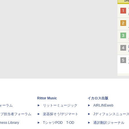
1
Rittor Music
イカロス出版
dフォーラム
リットーミュージック
AIRLINEweb
ップ担当者フォーラム
楽器探そう!デジマート
Jディフェンスニュー
ness Library
TシャツPOD T-OD
通訳翻訳ジャーナル