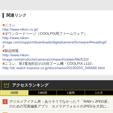
関連リンク
■
ニコン
http://www.nikon.co.jp/
■
ダウンロードページ（COOLPIX用ファームウェア）
http://www.nikon-
image.com/support/downloads/digitalcamera/firmware/#heading0
2
■
製品情報
http://www.nikon-
image.com/products/camera/compact/coolpix/life/l110/
■
ニコン、単3電池対応の15倍ズーム機「COOLPIX L110」
http://dc.watch.impress.co.jp/docs/news/20100203_346666.html
アクセスランキング
1時間
24時間
1週間
1カ月
デジカメアイテム丼：ありそうでなかった？「RAW＋JPEG派」
のための写真編集アプリ カメラデフォルトのJPEGを大切にす
る「Filmator」