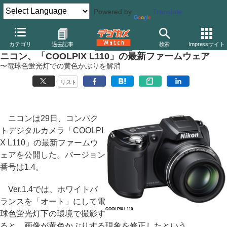
Powered by
Translate
デジカメ Watch
カメラ
レンズ一体型（コンパクト）カメラ
ニ
カテゴリ
過去記事
検索
Impressサイト
ニコン、「COOLPIX L110」の最新ファームウェア
〜電球色蛍光灯での黄色かぶりを解消
リスト
ニコンは29日、コンパク
トデジタルカメラ「COOLPI
X L110」の最新ファームウ
ェアを公開した。バージョン
番号は1.4。
Ver.1.4では、ホワイトバ
ランスを「オート」にして電
COOLPIX L110
球色蛍光灯下の環境で撮影す
ると、画像が黄色かぶりする現象を修正したという。