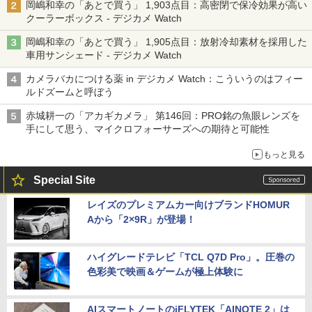
岡嶋和幸の「あとで買う」 1,903点目：高密閉で保冷効果が高い
クーラーボックス - デジカメ Watch
岡嶋和幸の「あとで買う」 1,905点目：放射冷却素材を採用した
車用サンシェード - デジカメ Watch
カメラバカにつける薬 in デジカメ Watch：こういうのはフィー
ルドズームと呼ぼう
赤城耕一の「アカギカメラ」 第146回：PRO銘の魚眼レンズを
手にして思う、マイクロフォーサーズへの期待と可能性
もっと見る
Special Site
レイズのプレミアムカー向けブランドHOMUR
Aから「2×9R」が登場！
ハイグレードテレビ「TCL Q7D Pro」。圧巻の
色彩美で映画＆ゲームが極上体験に
AIスマートノートのiFLYTEK「AINOTE 2」は