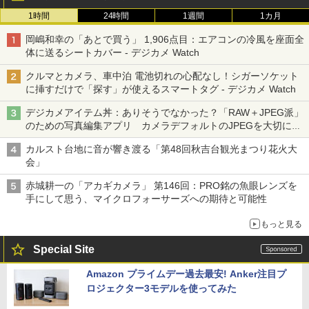
1時間
24時間
1週間
1カ月
岡嶋和幸の「あとで買う」 1,906点目：エアコンの冷風を座面全
体に送るシートカバー - デジカメ Watch
クルマとカメラ、車中泊 電池切れの心配なし！シガーソケット
に挿すだけで「探す」が使えるスマートタグ - デジカメ Watch
デジカメアイテム丼：ありそうでなかった？「RAW＋JPEG派」
のための写真編集アプリ カメラデフォルトのJPEGを大切にす
る「Filmator」
カルスト台地に音が響き渡る「第48回秋吉台観光まつり花火大
会」
赤城耕一の「アカギカメラ」 第146回：PRO銘の魚眼レンズを
手にして思う、マイクロフォーサーズへの期待と可能性
もっと見る
Special Site
Amazon プライムデー過去最安! Anker注目プ
ロジェクター3モデルを使ってみた