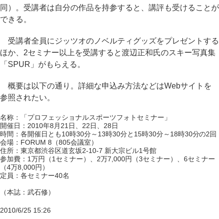
同）。受講者は自分の作品を持参すると、講評も受けることが
できる。
受講者全員にジッツオのノベルティグッズをプレゼントする
ほか、2セミナー以上を受講すると渡辺正和氏のスキー写真集
「SPUR」がもらえる。
概要は以下の通り。詳細な申込み方法などはWebサイトを
参照されたい。
名称：「プロフェッショナルスポーツフォトセミナー」
開催日：2010年8月21日、22日、28日
時間：各開催日とも10時30分～13時30分と15時30分～18時30分の2回
会場：FORUM 8（805会議室）
住所：東京都渋谷区道玄坂2-10-7 新大宗ビル1号館
参加費：1万円（1セミナー）、2万7,000円（3セミナー）、6セミナー
（4万8,000円）
定員：各セミナー40名
（本誌：武石修）
2010/6/25 15:26