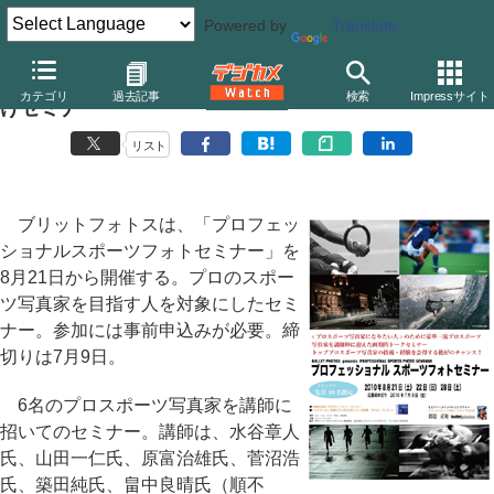
Powered by
Translate
ブリットフォトス、プロスポーツカメラマン志望者向
カテゴリ
過去記事
検索
Impressサイト
けセミナー
リスト
ブリットフォトスは、「プロフェッ
ショナルスポーツフォトセミナー」を
8月21日から開催する。プロのスポー
ツ写真家を目指す人を対象にしたセミ
ナー。参加には事前申込みが必要。締
切りは7月9日。
6名のプロスポーツ写真家を講師に
招いてのセミナー。講師は、水谷章人
氏、山田一仁氏、原富治雄氏、菅沼浩
氏、築田純氏、畠中良晴氏（順不