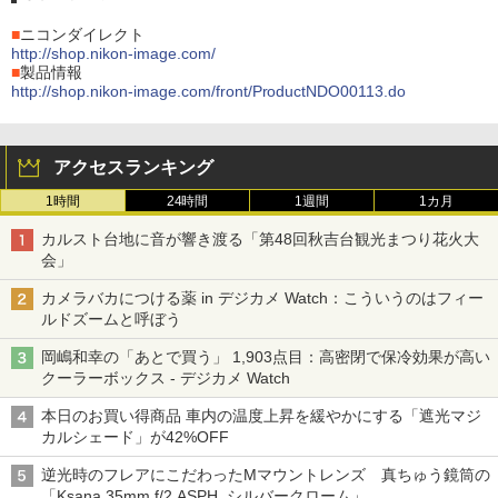
■
ニコンダイレクト
http://shop.nikon-image.com/
■
製品情報
http://shop.nikon-image.com/front/ProductNDO00113.do
アクセスランキング
1時間
24時間
1週間
1カ月
カルスト台地に音が響き渡る「第48回秋吉台観光まつり花火大
会」
カメラバカにつける薬 in デジカメ Watch：こういうのはフィー
ルドズームと呼ぼう
岡嶋和幸の「あとで買う」 1,903点目：高密閉で保冷効果が高い
クーラーボックス - デジカメ Watch
本日のお買い得商品 車内の温度上昇を緩やかにする「遮光マジ
カルシェード」が42%OFF
逆光時のフレアにこだわったMマウントレンズ 真ちゅう鏡筒の
「Ksana 35mm f/2 ASPH. シルバークローム」