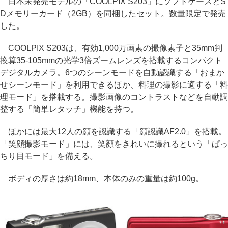
日本未発売モデルの「COOLPIX S203」にソフトケースとS
Dメモリーカード（2GB）を同梱したセット。数量限定で発売
した。
COOLPIX S203は、有効1,000万画素の撮像素子と35mm判
換算35-105mmの光学3倍ズームレンズを搭載するコンパクト
デジタルカメラ。6つのシーンモードを自動認識する「おまか
せシーンモード」を利用できるほか、料理の撮影に適する「料
理モード」を搭載する。撮影画像のコントラストなどを自動調
整する「簡単レタッチ」機能を持つ。
ほかには最大12人の顔を認識する「顔認識AF2.0」を搭載。
「笑顔撮影モード」には、笑顔をきれいに撮れるという「ぱっ
ちり目モード」を備える。
ボディの厚さは約18mm、本体のみの重量は約100g。