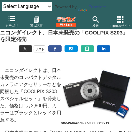
Powered by
Translate
デジカメ Watch
カメラ
レンズ一体型（コンパクト）カメラ
ニ
カテゴリ
過去記事
検索
Impressサイト
ニコンダイレクト、日本未発売の「COOLPIX S203」
を限定発売
リスト
ニコンダイレクトは、日本
未発売のコンパクトデジタル
カメラにアクセサリーなどを
同梱した「COOLPIX S203
スペシャルセット」を発売し
た。価格は1万2,800円。カ
ラーはブラックとレッドを用
意する。
COOLPIX S203スペシャルセット（ブラック）