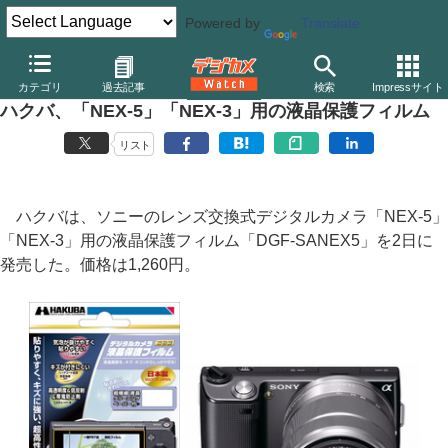
Powered by
Translate
デジカメ Watch
カメラ
ミラーレスカメラ
ソニー
カテゴリ
過去記事
検索
Impressサイト
ハクバ、「NEX-5」「NEX-3」用の液晶保護フィルム
リスト
ハクバは、ソニーのレンズ交換式デジタルカメラ「NEX-5」
「NEX-3」用の液晶保護フィルム「DGF-SANEX5」を2日に
発売した。価格は1,260円。