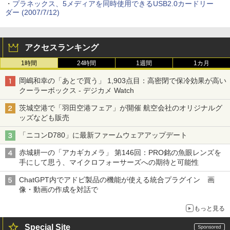
・
プラネックス、5メディアを同時使用できるUSB2.0カードリー
ダー (2007/7/12)
アクセスランキング
1時間
24時間
1週間
1カ月
岡嶋和幸の「あとで買う」 1,903点目：高密閉で保冷効果が高い
クーラーボックス - デジカメ Watch
茨城空港で「羽田空港フェア」が開催 航空会社のオリジナルグ
ッズなども販売
「ニコンD780」に最新ファームウェアアップデート
赤城耕一の「アカギカメラ」 第146回：PRO銘の魚眼レンズを
手にして思う、マイクロフォーサーズへの期待と可能性
ChatGPT内でアドビ製品の機能が使える統合プラグイン 画
像・動画の作成を対話で
もっと見る
Special Site