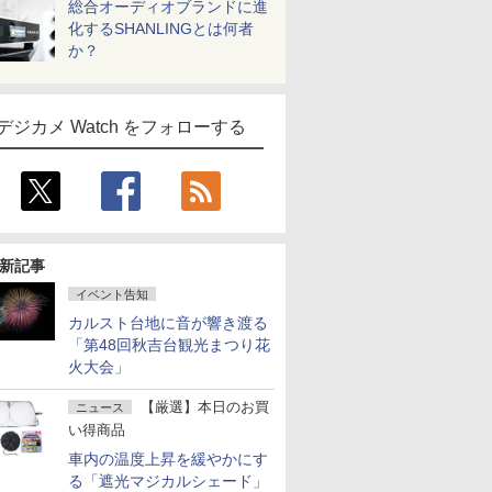
総合オーディオブランドに進
化するSHANLINGとは何者
か？
デジカメ Watch をフォローする
新記事
イベント告知
カルスト台地に音が響き渡る
「第48回秋吉台観光まつり花
火大会」
【厳選】本日のお買
ニュース
い得商品
車内の温度上昇を緩やかにす
る「遮光マジカルシェード」