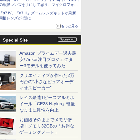
の魚眼レンズを手にして思う、マイクロフォー
サーズへの期待と可能性
「α7 IV」「α7 III」ズームレンズキットが刷新
同梱レンズがII型に
もっと見る
Special Site
Amazon プライムデー過去最
安! Anker注目プロジェクタ
ー3モデルを使ってみた
クリエイティブが作った2万
円台の“小さなピュアオーデ
ィオスピーカー”
レイズ鍛造1ピースアルミホ
イール「CE28 N-plus」軽量
なままに剛性を向上
お値段そのままでメモリ倍
増！メモリ32GBの「お得な
ゲーミングノート」