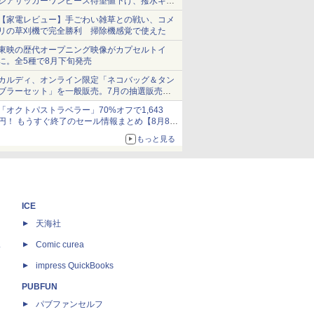
シアサッカーワンピース待望値下げ、撥水ギア
ショーツは1990円に
【家電レビュー】手ごわい雑草との戦い、コメ
リの草刈機で完全勝利 掃除機感覚で使えた
東映の歴代オープニング映像がカプセルトイ
に。全5種で8月下旬発売
カルディ、オンライン限定「ネコバッグ＆タン
ブラーセット」を一般販売。7月の抽選販売の
当選無効分
「オクトパストラベラー」70%オフで1,643
円！ もうすぐ終了のセール情報まとめ【8月8日
更新】
もっと見る
ニンテンドーeショップでは「大神 絶景版」が
67%オフで990円
ICE
天海社
ス
Comic curea
impress QuickBooks
PUBFUN
パブファンセルフ