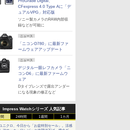
ProGrade Digital、
CFexpress 4.0 Type Aに「デ
ュアルVPG」対応版
ソニー製カメラのRAW内部収
録などが可能に
ニュース
「ニコンD780」に最新ファ
ームウェアアップデート
ニュース
デジタル一眼レフカメラ「ニ
コンD6」に最新ファームウ
ェア
Dタイプレンズで露出アンダー
になる現象の修正など
Impress Watchシリーズ 人気記事
時間
24時間
1週間
1カ月
ユニクロ、今日から「お盆特別セール」。涼感