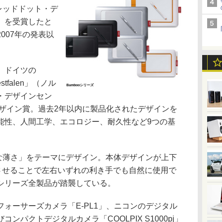
「レッドドット・デ
）を受賞したと
007年の発表以
、ドイツの
Westfalen」（ノル
Bambooシリーズ
・デザインセン
デザイン賞。過去2年以内に製品化されたデザインを
能性、人間工学、エコロジー、耐久性など9つの基
的な薄さ」をテーマにデザイン。本体デザインが上下
転させることで左右いずれの利き手でも自然に使用で
シリーズ全製品が踏襲している。
ォーサーズカメラ「E-PL1」、ニコンのデジタル
コンパクトデジタルカメラ「COOLPIX S1000pj」