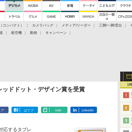
（コンパクト）
カメラバッグ
メディア/リーダー
三脚/一脚/雲台
道
航空機
動画
キャンペーン
1
がレッドドット・デザイン賞を受賞
ェア
はてブ
note
LinkedIn
対応するタブレ