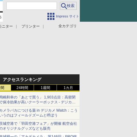
Impress サイト
全カテゴリ
モニター
プリンター
アクセスランキング
時間
24時間
1週間
1カ月
岡嶋和幸の「あとで買う」 1,903点目：高密閉
で保冷効果が高いクーラーボックス - デジカメ
Watch
カメラバカにつける薬 in デジカメ Watch：こう
いうのはフィールドズームと呼ぼう
茨城空港で「羽田空港フェア」が開催 航空会社
のオリジナルグッズなども販売
赤城耕一の「アカギカメラ」 第146回：PRO銘