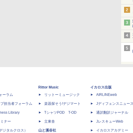
Rittor Music
イカロス出版
dフォーラム
リットーミュージック
AIRLINEweb
ップ担当者フォーラム
楽器探そう!デジマート
Jディフェンスニュー
ness Library
TシャツPOD T-OD
通訳翻訳ジャーナル
セミナー
立東舎
JレスキューWeb
 X（デジタルクロス）
山と溪谷社
イカロスアカデミー