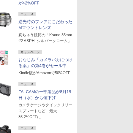
が42%OFF
ニュース
逆光時のフレアにこだわった
Mマウントレンズ
真ちゅう鏡筒の「Ksana 35mm
f/2 ASPH. シルバークローム」
キャンペーン
おなじみ「カメラバカにつけ
る薬」の第4巻がセール中
Kindle版がAmazonで50%OFF
ニュース
FALCAMの一部製品が8月19
日（水）から値下げ
カメラケージやクイックリリー
スプレートなど 最大
36.2%OFFに
ニュース