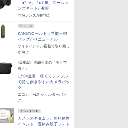
「α7 IV」「α7 III」ズームレ
ンズキットが刷新
同梱レンズがII型に
ニュース
KANIのロールトップ型三脚
バッグがリニューアル
サイドハンドル搭載で取り回し
が向上
岡嶋和幸の「あとで
コラム
買う」
1,904点目：軽くてシンプル
で持ち歩きやすいカメラバッ
グ
ニコン「FLX ショルダーバッ
グ」
イベント告知
カメラのキタムラ、無料体験
イベント「夏休み親子フォト