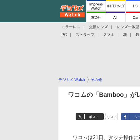
ミラーレス
交換レンズ
レンズ一体型
PC
ストラップ
スマホ
花
鉄
デジカメ Watch
その他
ワコムの「Bamboo」
ポスト
リスト
シ
ワコムは21日、タッチ操作に