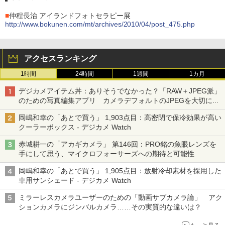
■
仲程長治 アイランドフォトセラピー展
http://www.bokunen.com/mt/archives/2010/04/post_475.php
アクセスランキング
1時間
24時間
1週間
1カ月
デジカメアイテム丼：ありそうでなかった？「RAW＋JPEG派」
のための写真編集アプリ カメラデフォルトのJPEGを大切にす
る「Filmator」
岡嶋和幸の「あとで買う」 1,903点目：高密閉で保冷効果が高い
クーラーボックス - デジカメ Watch
赤城耕一の「アカギカメラ」 第146回：PRO銘の魚眼レンズを
手にして思う、マイクロフォーサーズへの期待と可能性
岡嶋和幸の「あとで買う」 1,905点目：放射冷却素材を採用した
車用サンシェード - デジカメ Watch
ミラーレスカメラユーザーのための「動画サブカメラ論」 アク
ションカメラにジンバルカメラ……その実質的な違いは？