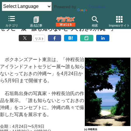
Powered by
Translate
ボクネンズアート東京、「仲程長治 アイランドフォト
カテゴリ
過去記事
検索
Impressサイト
セラピー展〜誰も知らないとっておきの沖縄〜」
リスト
ボクネンズアート東京は、「仲程長治
アイランドフォトセラピー展〜誰も知ら
ないとっておきの沖縄〜」を4月24日か
ら5月9日まで開催する。
石垣島出身の写真家・仲程長治氏の作
品を展示。「誰も知らないとっておきの
沖縄」をコンセプトに、沖縄の島々で撮
影した写真を展示する。
会期：4月24日〜5月9日
(c) 仲程長治