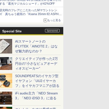
する「遮光マジカルシェード」が42%OFF
逆光時のフレアにこだわったMマウントレン
ズ 真ちゅう鏡筒の「Ksana 35mm f/2 ASPH.
シルバークローム」
もっと見る
Special Site
AIスマートノートの
iFLYTEK「AINOTE 2」はな
ぜ魅力的なのか？
クリエイティブが作った2万
円台の“小さなピュアオーデ
ィオスピーカー”
SOUNDPEATSのイヤカフ型
イヤフォン「UU2イヤーカ
フ」をイヤカフマニアが語る
iFi audio主力「NEO Stream
3」「NEO iDSD 3」に迫る