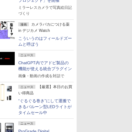
プロジェクト」を開催
ミラーレスカメラで写真絵日記
づくり
カメラバカにつける薬
漫画
in デジカメ Watch
こういうのはフィールドズー
ムと呼ぼう
ニュース
ChatGPT内でアドビ製品の
機能が使える統合プラグイン
画像・動画の作成を対話で
【厳選】本日のお買
ニュース
い得商品
“ぐるぐる巻き”にして運搬で
きるバルーン型LEDライトが
タイムセール中
ニュース
ProGrade Digital、