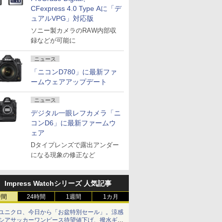
CFexpress 4.0 Type Aに「デ
ュアルVPG」対応版
ソニー製カメラのRAW内部収
録などが可能に
ニュース
「ニコンD780」に最新ファ
ームウェアアップデート
ニュース
デジタル一眼レフカメラ「ニ
コンD6」に最新ファームウ
ェア
Dタイプレンズで露出アンダー
になる現象の修正など
Impress Watchシリーズ 人気記事
時間
24時間
1週間
1カ月
ユニクロ、今日から「お盆特別セール」。涼感
シアサッカーワンピース待望値下げ、撥水ギア