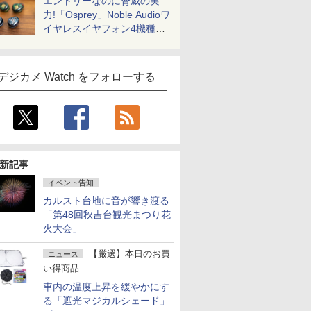
エントリーなのに脅威の実
力!「Osprey」Noble Audioワ
イヤレスイヤフォン4機種を
一気に聴く
デジカメ Watch をフォローする
新記事
イベント告知
カルスト台地に音が響き渡る
「第48回秋吉台観光まつり花
火大会」
【厳選】本日のお買
ニュース
い得商品
車内の温度上昇を緩やかにす
る「遮光マジカルシェード」