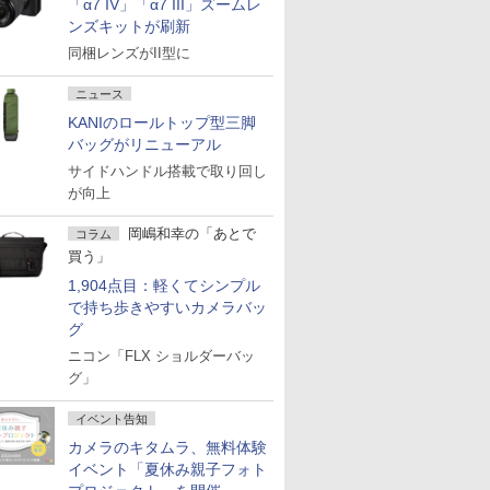
「α7 IV」「α7 III」ズームレ
ンズキットが刷新
同梱レンズがII型に
ニュース
KANIのロールトップ型三脚
バッグがリニューアル
サイドハンドル搭載で取り回し
が向上
岡嶋和幸の「あとで
コラム
買う」
1,904点目：軽くてシンプル
で持ち歩きやすいカメラバッ
グ
ニコン「FLX ショルダーバッ
グ」
イベント告知
カメラのキタムラ、無料体験
イベント「夏休み親子フォト