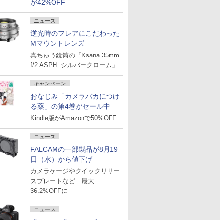
が42%OFF
ニュース
逆光時のフレアにこだわった
Mマウントレンズ
真ちゅう鏡筒の「Ksana 35mm
f/2 ASPH. シルバークローム」
キャンペーン
おなじみ「カメラバカにつけ
る薬」の第4巻がセール中
Kindle版がAmazonで50%OFF
ニュース
FALCAMの一部製品が8月19
日（水）から値下げ
カメラケージやクイックリリー
スプレートなど 最大
36.2%OFFに
ニュース