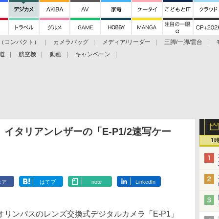
（コンパクト）
カメラバッグ
メディア/リーダー
三脚/一脚/雲台
道
航空機
動画
キャンペーン
イタリアンレザーの「E-P1/2速写ケー
1
ェア
はてブ
note
LinkedIn
リンパスのレンズ交換式デジタルカメラ「E-P1」