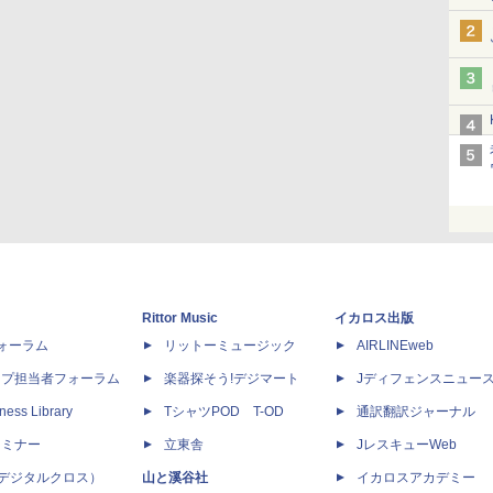
Rittor Music
イカロス出版
dフォーラム
リットーミュージック
AIRLINEweb
ップ担当者フォーラム
楽器探そう!デジマート
Jディフェンスニュー
ness Library
TシャツPOD T-OD
通訳翻訳ジャーナル
セミナー
立東舎
JレスキューWeb
 X（デジタルクロス）
山と溪谷社
イカロスアカデミー