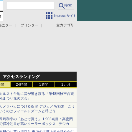
Impress サイト
全カテゴリ
モニター
プリンター
アクセスランキング
時間
24時間
1週間
1カ月
カルスト台地に音が響き渡る「第48回秋吉台観
光まつり花火大会」
カメラバカにつける薬 in デジカメ Watch：こう
いうのはフィールドズームと呼ぼう
岡嶋和幸の「あとで買う」 1,903点目：高密閉
で保冷効果が高いクーラーボックス - デジカメ
Watch
本日のお買い得商品 車内の温度上昇を緩やかに