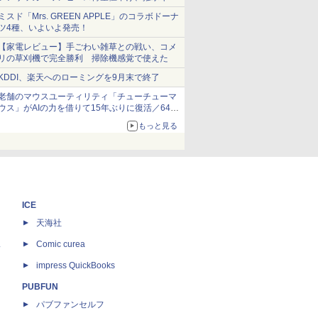
ショーツは1990円に
ミスド「Mrs. GREEN APPLE」のコラボドーナ
ツ4種、いよいよ発売！
【家電レビュー】手ごわい雑草との戦い、コメ
リの草刈機で完全勝利 掃除機感覚で使えた
KDDI、楽天へのローミングを9月末で終了
老舗のマウスユーティリティ「チューチューマ
ウス」がAIの力を借りて15年ぶりに復活／64bit
化、Windows 10/11、「Chrome」も走り回
もっと見る
る。復活記念で2026年末まで500円
ICE
天海社
ス
Comic curea
impress QuickBooks
PUBFUN
パブファンセルフ