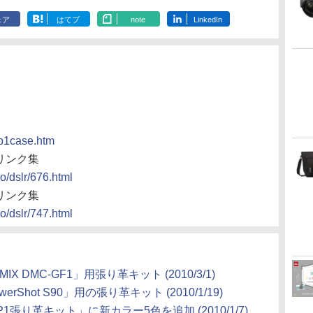
ェア
はてブ
note
LinkedIn
ep1case.htm
リンク集
o/dslr/676.html
リンク集
o/dslr/747.html
DMC-GF1」用張り革キット (2010/3/1)
hot S90」用の張り革キット (2010/1/19)
張り革キット」に新カラー5色を追加 (2010/1/7)