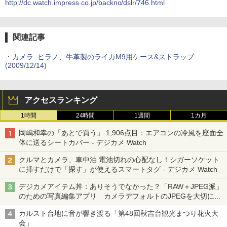
http://dc.watch.impress.co.jp/backno/dslr/746.html
関連記事
・
カメラ. ヒラノ、牛革製のライカM9用ケース&ストラップ
(2009/12/14)
アクセスランキング
1時間
24時間
1週間
1カ月
岡嶋和幸の「あとで買う」 1,906点目：エアコンの冷風を座面全
体に送るシートカバー - デジカメ Watch
クルマとカメラ、車中泊 電池切れの心配なし！シガーソケット
に挿すだけで「探す」が使えるスマートタグ - デジカメ Watch
デジカメアイテム丼：ありそうでなかった？「RAW＋JPEG派」
のための写真編集アプリ カメラデフォルトのJPEGを大切にす
る「Filmator」
カルスト台地に音が響き渡る「第48回秋吉台観光まつり花火大
会」