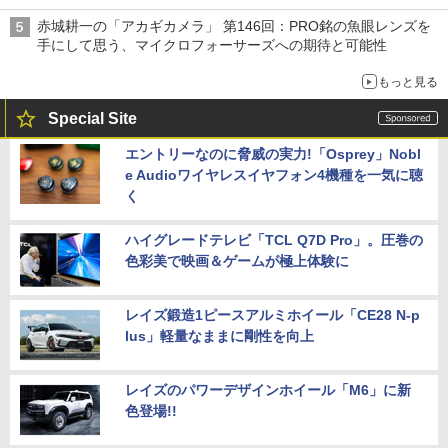
赤城耕一の「アカギカメラ」 第146回：PRO銘の魚眼レンズを
手にして思う、マイクロフォーサーズへの期待と可能性
もっと見る
Special Site
エントリーなのに脅威の実力!「Osprey」Nobl
e Audioワイヤレスイヤフォン4機種を一気に聴
く
ハイグレードテレビ「TCL Q7D Pro」。圧巻の
色彩美で映画＆ゲームが極上体験に
レイズ鍛造1ピースアルミホイール「CE28 N-p
lus」軽量なままに剛性を向上
レイズのパワーデザインホイール「M6」に新
色登場!!