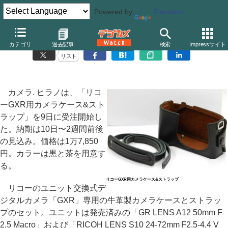
Powered by
Translate
カメラ. ヒラノ、リコー「GXR」用の牛革製ケース
カテゴリ
過去記事
検索
Impressサイト
リスト
カメラ. ヒラノは、「リコ
ーGXR用カメラケース&スト
ラップ」を9日に受注開始し
た。納期は10日〜2週間前後
の見込み。価格は1万7,850
円。カラーは黒と茶を用意す
る。
リコーGXR用カメラケース&ストラップ
リコーのユニット交換式デ
ジタルカメラ「GXR」専用の牛革製カメラケースとストラッ
プのセット。ユニットは発売済みの「GR LENS A12 50mm F
2.5 Macro」および「RICOH LENS S10 24-72mm F2.5-4.4 V