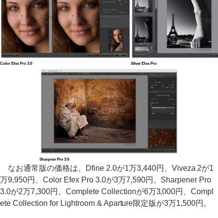
Color Efex Pro 3.0
Silver Efex Pro
Sharpner Pro 3.0
なお通常版の価格は、Dfine 2.0が1万3,440円、Viveza 2が1
万9,950円、Color Efex Pro 3.0が3万7,590円、Sharpener Pro
3.0が2万7,300円、Complete Collectionが6万3,000円、Compl
ete Collection for Lightroom & Aparture限定版が3万1,500円。