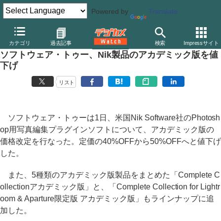
Powered by
Translate
デジカメ Watch
PC/モバイル関連
アプリ/ソフトウェア
ソフト
カテゴリ
過去記事
検索
Impressサイト
ソフトウェア・トゥー、Nik製品のアカデミック版を値
下げ
リスト
ソフトウェア・トゥーは1日、米国Nik Software社のPhotosh
op用写真編集プラグインソフトについて、アカデミック版の
価格改定を行なった。定価の40%OFFから50%OFFへと値下げ
した。
また、5種類のアカデミック版製品をまとめた「Complete C
ollectionアカデミック版」と、「Complete Collection for Lightr
oom & Aparture限定版 アカデミック版」もラインナップに追
加した。