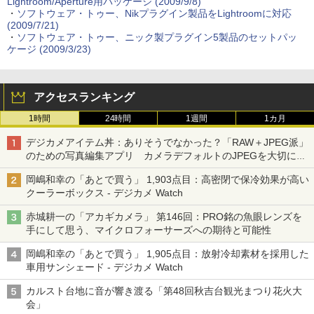
Lightroom/Aperture用パッケージ (2009/9/8)
・
ソフトウェア・トゥー、Nikプラグイン製品をLightroomに対応
(2009/7/21)
・
ソフトウェア・トゥー、ニック製プラグイン5製品のセットパッ
ケージ (2009/3/23)
アクセスランキング
1時間
24時間
1週間
1カ月
デジカメアイテム丼：ありそうでなかった？「RAW＋JPEG派」
のための写真編集アプリ カメラデフォルトのJPEGを大切にす
る「Filmator」
岡嶋和幸の「あとで買う」 1,903点目：高密閉で保冷効果が高い
クーラーボックス - デジカメ Watch
赤城耕一の「アカギカメラ」 第146回：PRO銘の魚眼レンズを
手にして思う、マイクロフォーサーズへの期待と可能性
岡嶋和幸の「あとで買う」 1,905点目：放射冷却素材を採用した
車用サンシェード - デジカメ Watch
カルスト台地に音が響き渡る「第48回秋吉台観光まつり花火大
会」