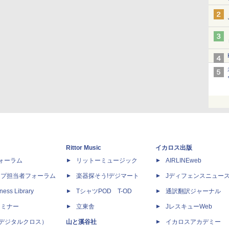
Rittor Music
イカロス出版
dフォーラム
リットーミュージック
AIRLINEweb
ップ担当者フォーラム
楽器探そう!デジマート
Jディフェンスニュー
ness Library
TシャツPOD T-OD
通訳翻訳ジャーナル
セミナー
立東舎
JレスキューWeb
 X（デジタルクロス）
山と溪谷社
イカロスアカデミー