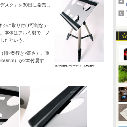
デスク」を30日に発売し
ネジに取り付け可能なテ
る。本体はアルミ製で、ノ
現したという。
m（幅×奥行き×高さ）、重
950mm）が2本付属す
カメラ三脚用ノートPCデスク（三脚は別売）