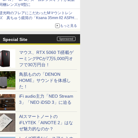
同梱レンズがII型に
逆光時のフレアにこだわったMマウントレン
ズ 真ちゅう鏡筒の「Ksana 35mm f/2 ASPH.
シルバークローム」
もっと見る
Special Site
マウス、RTX 5060 Ti搭載ゲ
ーミングPCが7万5,000円オ
フで30万円台！
鳥肌ものの「DENON
HOME」サウンドを体感し
た！
iFi audio主力「NEO Stream
3」「NEO iDSD 3」に迫る
AIスマートノートの
iFLYTEK「AINOTE 2」はな
ぜ魅力的なのか？