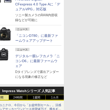
CFexpress 4.0 Type Aに「デ
ュアルVPG」対応版
ソニー製カメラのRAW内部収
録などが可能に
ニュース
「ニコンD780」に最新ファ
ームウェアアップデート
ニュース
デジタル一眼レフカメラ「ニ
コンD6」に最新ファームウ
ェア
Dタイプレンズで露出アンダー
になる現象の修正など
Impress Watchシリーズ 人気記事
時間
24時間
1週間
1カ月
ユニクロ、今日から「お盆特別セール」。涼感
シアサッカーワンピース待望値下げ、撥水ギア