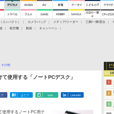
（コンパクト）
カメラバッグ
メディア/リーダー
三脚/一脚/雲台
道
航空機
動画
キャンペーン
その他
1
けて使用する「ノートPCデスク」
ェア
はてブ
note
LinkedIn
使用するノートPC用テ