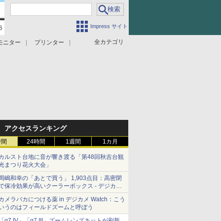
Impress サイト
全カテゴリ
モニター
プリンター
アクセスランキング
時間
24時間
1週間
1カ月
カルスト台地に音が響き渡る「第48回秋吉台観
光まつり花火大会」
岡嶋和幸の「あとで買う」 1,903点目：高密閉
で保冷効果が高いクーラーボックス - デジカメ
Watch
カメラバカにつける薬 in デジカメ Watch：こう
いうのはフィールドズームと呼ぼう
「α7 IV」「α7 III」ズームレンズキットが刷新