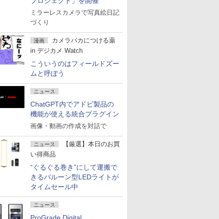
プロジェクト」を開催
ミラーレスカメラで写真絵日記
づくり
カメラバカにつける薬
漫画
in デジカメ Watch
こういうのはフィールドズー
ムと呼ぼう
ニュース
ChatGPT内でアドビ製品の
機能が使える統合プラグイン
画像・動画の作成を対話で
【厳選】本日のお買
ニュース
い得商品
“ぐるぐる巻き”にして運搬で
きるバルーン型LEDライトが
タイムセール中
ニュース
ProGrade Digital、