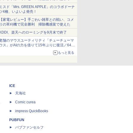
ショーツは1990円に
ミスド「Mrs. GREEN APPLE」のコラボドーナ
ツ4種、いよいよ発売！
【家電レビュー】手ごわい雑草との戦い、コメ
リの草刈機で完全勝利 掃除機感覚で使えた
KDDI、楽天へのローミングを9月末で終了
老舗のマウスユーティリティ「チューチューマ
ウス」がAIの力を借りて15年ぶりに復活／64bit
化、Windows 10/11、「Chrome」も走り回
もっと見る
る。復活記念で2026年末まで500円
ICE
天海社
ス
Comic curea
impress QuickBooks
PUBFUN
パブファンセルフ