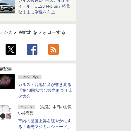
レイズ鍛造1ピースアルミホ
イール「CE28 N-plus」軽量
なままに剛性を向上
デジカメ Watch をフォローする
新記事
イベント告知
カルスト台地に音が響き渡る
「第48回秋吉台観光まつり花
火大会」
【厳選】本日のお買
ニュース
い得商品
車内の温度上昇を緩やかにす
る「遮光マジカルシェード」