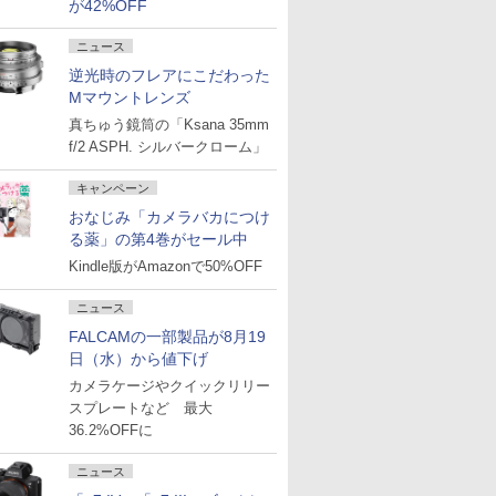
が42%OFF
ニュース
逆光時のフレアにこだわった
Mマウントレンズ
真ちゅう鏡筒の「Ksana 35mm
f/2 ASPH. シルバークローム」
キャンペーン
おなじみ「カメラバカにつけ
る薬」の第4巻がセール中
Kindle版がAmazonで50%OFF
ニュース
FALCAMの一部製品が8月19
日（水）から値下げ
カメラケージやクイックリリー
スプレートなど 最大
36.2%OFFに
ニュース