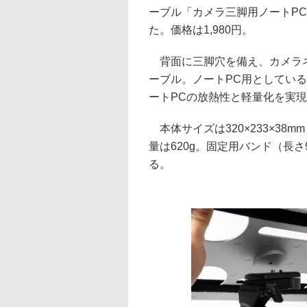
ーブル「カメラ三脚用ノートPC
た。価格は1,980円。
背面に三脚穴を備え、カメラ
ーブル。ノートPC用としてい
ートPCの放熱性と軽量化を実
本体サイズは320×233×38m
量は620g。固定用バンド（長さ
る。