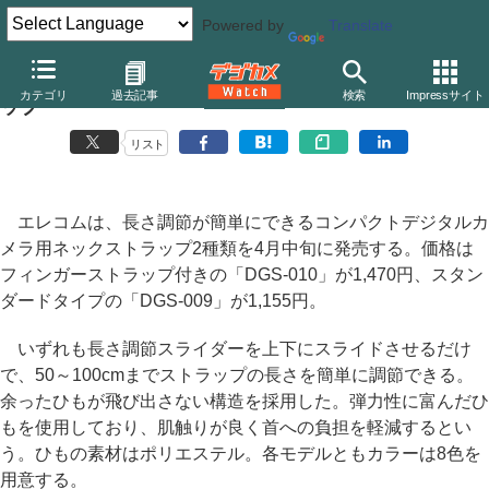
Powered by
Translate
エレコム、フィンガーストラップ付きのネックストラ
カテゴリ
過去記事
検索
Impressサイト
ップ
リスト
エレコムは、長さ調節が簡単にできるコンパクトデジタルカ
メラ用ネックストラップ2種類を4月中旬に発売する。価格は
フィンガーストラップ付きの「DGS-010」が1,470円、スタン
ダードタイプの「DGS-009」が1,155円。
いずれも長さ調節スライダーを上下にスライドさせるだけ
で、50～100cmまでストラップの長さを簡単に調節できる。
余ったひもが飛び出さない構造を採用した。弾力性に富んだひ
もを使用しており、肌触りが良く首への負担を軽減するとい
う。ひもの素材はポリエステル。各モデルともカラーは8色を
用意する。