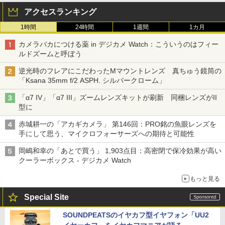
アクセスランキング
1時間
24時間
1週間
1カ月
カメラバカにつける薬 in デジカメ Watch：こういうのはフィー
ルドズームと呼ぼう
逆光時のフレアにこだわったMマウントレンズ 真ちゅう鏡筒の
「Ksana 35mm f/2 ASPH. シルバークローム」
「α7 IV」「α7 III」ズームレンズキットが刷新 同梱レンズがII
型に
赤城耕一の「アカギカメラ」 第146回：PRO銘の魚眼レンズを
手にして思う、マイクロフォーサーズへの期待と可能性
岡嶋和幸の「あとで買う」 1,903点目：高密閉で保冷効果が高い
クーラーボックス - デジカメ Watch
もっと見る
Special Site
SOUNDPEATSのイヤカフ型イヤフォン「UU2