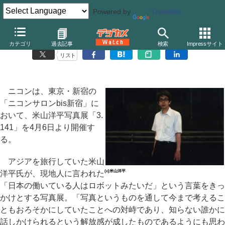
Powered by
Translate
新宿ニコンサロン、米山洋平写真展「3.141」
カテゴリ
過去記事
検索
Impressサイト
リスト
ニコンは、東京・新宿の
「ニコンサロンbis新宿」に
おいて、米山洋平写真展「3.
141」を4月6日より開催す
る。
アジアを旅行していた米山
(c)米山洋平
洋平氏が、現地人に言われた
「日本の働いている人はロボットみたいだ」という言葉をきっ
かけとする写真展。「写真というものを通して今まで考えるこ
ともおろそかにしていたことへの対峙であり、知らない誰かに
話しかけられるという解放感が成したものであるようにも思わ