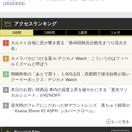
(2010/3/24)
アクセスランキング
1時間
24時間
1週間
1カ月
カルスト台地に音が響き渡る「第48回秋吉台観光まつり花火大
会」
カメラバカにつける薬 in デジカメ Watch：こういうのはフィー
ルドズームと呼ぼう
岡嶋和幸の「あとで買う」 1,903点目：高密閉で保冷効果が高い
クーラーボックス - デジカメ Watch
本日のお買い得商品 車内の温度上昇を緩やかにする「遮光マジ
カルシェード」が42%OFF
逆光時のフレアにこだわったMマウントレンズ 真ちゅう鏡筒の
「Ksana 35mm f/2 ASPH. シルバークローム」
もっと見る