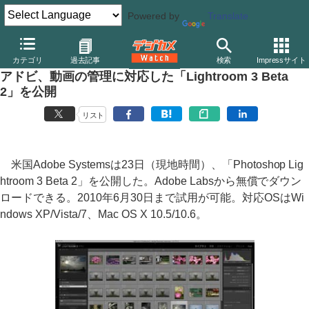
Powered by
Translate
デジカメ Watch
PC/モバイル関連
アプリ/ソフトウェア
アップ
カテゴリ
過去記事
検索
Impressサイト
アドビ、動画の管理に対応した「Lightroom 3 Beta
2」を公開
リスト
米国Adobe Systemsは23日（現地時間）、「Photoshop Lig
htroom 3 Beta 2」を公開した。Adobe Labsから無償でダウン
ロードできる。2010年6月30日まで試用が可能。対応OSはWi
ndows XP/Vista/7、Mac OS X 10.5/10.6。