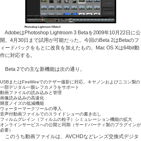
Photoshop Lightroom 3 Beta 2
AdobeはPhotoshop Lightroom 3 Betaを2009年10月22日に公
開。4月30日まで試用が可能だった。今回のBeta 2はBetaのフ
ィードバックをもとに改良を加えたもの。Mac OS Xは64bit動
作に対応する。
Beta 2での主な新機能は次の通り。
USBまたはFireWireでのテザー撮影に対応。キヤノンおよびニコン製の
一部デジタル一眼レフカメラをサポート
動画ファイルの読み込みと管理
画像読み込みの高速化
輝度ノイズの低減機能
ウォーターマークツールの導入
音声付動画ファイルでのスライドショーの書き出し
フィルムグレイン（フィルムの粒子）シミュレーション機能の拡大
オンラインサービスへの公開と同期（サードパーティ製のプラグインが
必要）
このうち動画ファイルは、AVCHDなどレンズ交換式デジタ