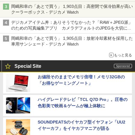
岡嶋和幸の「あとで買う」 1,903点目：高密閉で保冷効果が高い
クーラーボックス - デジカメ Watch
デジカメアイテム丼：ありそうでなかった？「RAW＋JPEG派」
のための写真編集アプリ カメラデフォルトのJPEGを大切にす
る「Filmator」
岡嶋和幸の「あとで買う」 1,905点目：放射冷却素材を採用した
車用サンシェード - デジカメ Watch
もっと見る
Special Site
お値段そのままでメモリ倍増！メモリ32GBの
「お得なゲーミングノート」
ハイグレードテレビ「TCL Q7D Pro」。圧巻の
色彩美で映画＆ゲームが極上体験に
SOUNDPEATSのイヤカフ型イヤフォン「UU2
イヤーカフ」をイヤカフマニアが語る