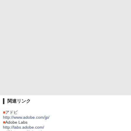
関連リンク
■
アドビ
http://www.adobe.com/jp/
■
Adobe Labs
http://labs.adobe.com/