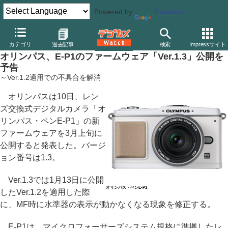
Powered by
Translate
デジカメ Watch
カメラ
ミラーレスカメラ
オリンパス
カテゴリ
過去記事
検索
Impressサイト
オリンパス、E-P1のファームウェア「Ver.1.3」公開を
予告
～Ver.1.2適用での不具合を解消
オリンパスは10日、レン
ズ交換式デジタルカメラ「オ
リンパス・ペンE-P1」の新
ファームウェアを3月上旬に
公開すると発表した。バージ
ョン番号は1.3。
Ver.1.3では1月13日に公開
オリンパス・ペンE-P1
したVer.1.2を適用した際
に、MF時に水準器の表示が動かなくなる現象を修正する。
E-P1は、マイクロフォーサーズシステム規格に準拠したレ