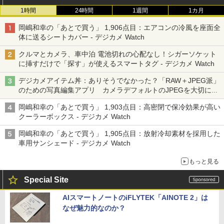
1時間
24時間
1週間
1カ月
岡嶋和幸の「あとで買う」 1,906点目：エアコンの冷風を座面全
体に送るシートカバー - デジカメ Watch
クルマとカメラ、車中泊 電池切れの心配なし！シガーソケット
に挿すだけで「探す」が使えるスマートタグ - デジカメ Watch
デジカメアイテム丼：ありそうでなかった？「RAW＋JPEG派」
のための写真編集アプリ カメラデフォルトのJPEGを大切にす
る「Filmator」
岡嶋和幸の「あとで買う」 1,903点目：高密閉で保冷効果が高い
クーラーボックス - デジカメ Watch
岡嶋和幸の「あとで買う」 1,905点目：放射冷却素材を採用した
車用サンシェード - デジカメ Watch
もっと見る
Special Site
AIスマートノートのiFLYTEK「AINOTE 2」は
なぜ魅力的なのか？